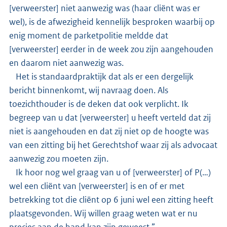
[verweerster] niet aanwezig was (haar cliënt was er
wel), is de afwezigheid kennelijk besproken waarbij op
enig moment de parketpolitie meldde dat
[verweerster] eerder in de week zou zijn aangehouden
en daarom niet aanwezig was.
Het is standaardpraktijk dat als er een dergelijk
bericht binnenkomt, wij navraag doen. Als
toezichthouder is de deken dat ook verplicht. Ik
begreep van u dat [verweerster] u heeft verteld dat zij
niet is aangehouden en dat zij niet op de hoogte was
van een zitting bij het Gerechtshof waar zij als advocaat
aanwezig zou moeten zijn.
Ik hoor nog wel graag van u of [verweerster] of P(…)
wel een cliënt van [verweerster] is en of er met
betrekking tot die cliënt op 6 juni wel een zitting heeft
plaatsgevonden. Wij willen graag weten wat er nu
precies aan de hand kan zijn geweest.”