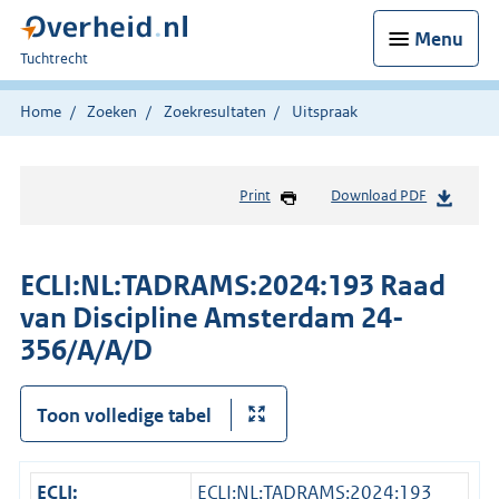
Menu
U
Tuchtrecht
bent
hier:
Home
Zoeken
Zoekresultaten
Uitspraak
Print
Download PDF
ECLI:NL:TADRAMS:2024:193 Raad
van Discipline Amsterdam 24-
356/A/A/D
Toon volledige tabel
ECLI:
ECLI:NL:TADRAMS:2024:193