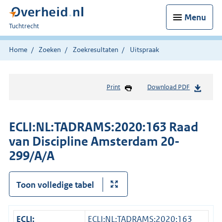
Menu
U
Tuchtrecht
bent
hier:
Home
Zoeken
Zoekresultaten
Uitspraak
Print
Download PDF
ECLI:NL:TADRAMS:2020:163 Raad
van Discipline Amsterdam 20-
299/A/A
Toon volledige tabel
ECLI:
ECLI:NL:TADRAMS:2020:163