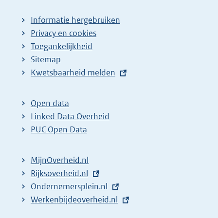
Informatie hergebruiken
Privacy en cookies
Toegankelijkheid
Sitemap
E
Kwetsbaarheid melden
x
t
Open data
e
Linked Data Overheid
r
PUC Open Data
n
e
MijnOverheid.nl
l
E
Rijksoverheid.nl
i
x
E
Ondernemersplein.nl
n
t
x
E
Werkenbijdeoverheid.nl
k
e
t
x
: