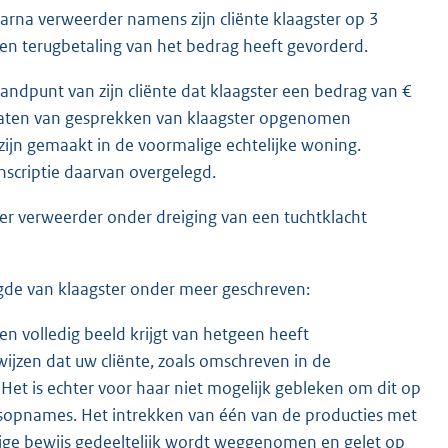
arna verweerder namens zijn cliënte klaagster op 3
 terugbetaling van het bedrag heeft gevorderd.
ndpunt van zijn cliënte dat klaagster een bedrag van €
itaten van gesprekken van klaagster opgenomen
jn gemaakt in de voormalige echtelijke woning.
scriptie daarvan overgelegd.
er verweerder onder dreiging van een tuchtklacht
de van klaagster onder meer geschreven:
en volledig beeld krijgt van hetgeen heeft
jzen dat uw cliënte, zoals omschreven in de
et is echter voor haar niet mogelijk gebleken om dit op
sopnames. Het intrekken van één van de producties met
ige bewijs gedeeltelijk wordt weggenomen en gelet op