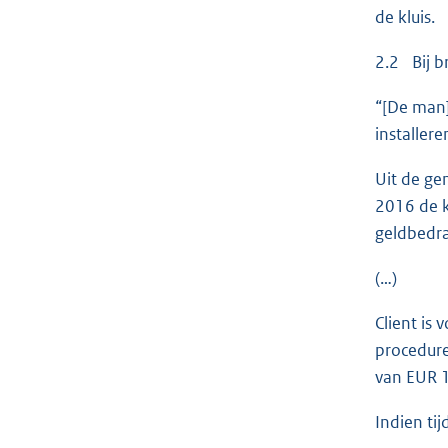
de kluis.
2.2 Bij b
“[De man]
installere
Uit de ge
2016 de k
geldbedra
(…)
Client is
procedure
van EUR 1
Indien tij