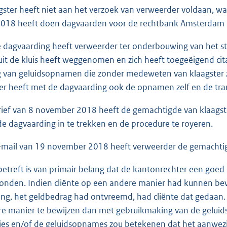
ster heeft niet aan het verzoek van verweerder voldaan, wa
018 heeft doen dagvaarden voor de rechtbank Amsterdam en
 dagvaarding heeft verweerder ter onderbouwing van het sta
uit de kluis heeft weggenomen en zich heeft toegeëigend c
 van geluidsopnamen die zonder medeweten van klaagster zi
r heeft met de dagvaarding ook de opnamen zelf en de tran
rief van 8 november 2018 heeft de gemachtigde van klaagst
de dagvaarding in te trekken en de procedure te royeren.
-mail van 19 november 2018 heeft verweerder de gemachtig
betreft is van primair belang dat de kantonrechter een goed 
onden. Indien cliënte op een andere manier had kunnen bewi
ng, het geldbedrag had ontvreemd, had cliënte dat gedaan. H
e manier te bewijzen dan met gebruikmaking van de geluid
ties en/of de geluidsopnames zou betekenen dat het aanwez