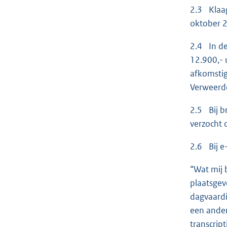
2.3 Klaag
oktober 2
2.4 In de
12.900,- 
afkomstig
Verweerde
2.5 Bij b
verzocht 
2.6 Bij e
“Wat mij 
plaatsgev
dagvaardi
een ander
transcrip