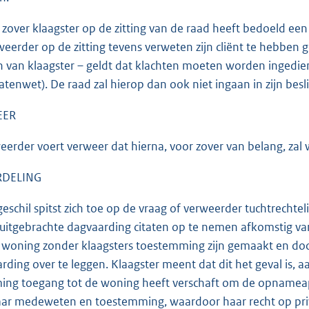
zover klaagster op de zitting van de raad heeft bedoeld een
weerder op de zitting tevens verweten zijn cliënt te hebben 
 van klaagster – geldt dat klachten moeten worden ingediend b
atenwet). De raad zal hierop dan ook niet ingaan in zijn besli
EER
erder voert verweer dat hierna, voor zover van belang, za
DELING
eschil spitst zich toe op de vraag of verweerder tuchtrechtel
 uitgebrachte dagvaarding citaten op te nemen afkomstig v
e woning zonder klaagsters toestemming zijn gemaakt en doo
rding over te leggen. Klaagster meent dat dit het geval is, 
ing toegang tot de woning heeft verschaft om de opnameap
ar medeweten en toestemming, waardoor haar recht op priv