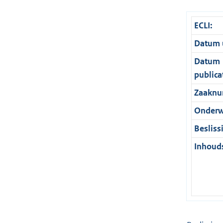
ECLI:
Datum u
Datum
publica
Zaaknu
Onderw
Besliss
Inhouds