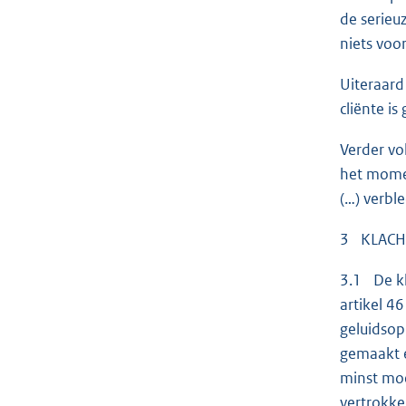
de serieu
niets voor
Uiteraard
cliënte is
Verder vo
het momen
(…) verble
3 KLACH
3.1 De kl
artikel 4
geluidsop
gemaakt e
minst moe
vertrokke