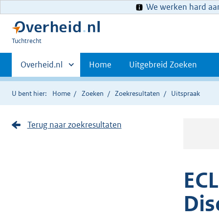
We werken hard aan 
U
Tuchtrecht
bent
Primaire
hier:
Andere
Overheid.nl
Home
Uitgebreid Zoeken
sites
navigatie
binnen
U bent hier:
Home
Zoeken
Zoekresultaten
Uitspraak
Terug naar zoekresultaten
ECL
Dis