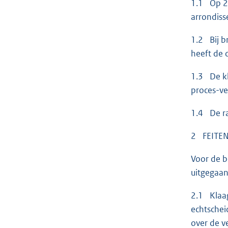
1.1 Op 20
arrondiss
1.2 Bij b
heeft de 
1.3 De kl
proces-v
1.4 De ra
2 FEITE
Voor de b
uitgegaan
2.1 Klaag
echtschei
over de v