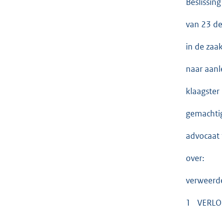
Beslissin
van 23 d
in de zaa
naar aanl
klaagster
gemachtig
advocaat
over:
verweerd
1 VERLO