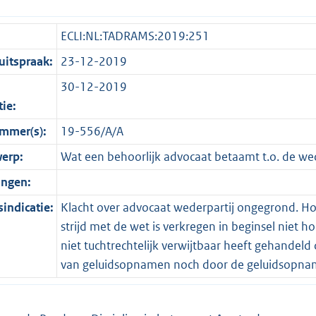
ECLI:NL:TADRAMS:2019:251
itspraak:
23-12-2019
30-12-2019
tie:
mmer(s):
19-556/A/A
erp:
Wat een behoorlijk advocaat betaamt t.o. de wed
ingen:
indicatie:
Klacht over advocaat wederpartij ongegrond. Ho
strijd met de wet is verkregen in beginsel niet ho
niet tuchtrechtelijk verwijtbaar heeft gehandel
van geluidsopnamen noch door de geluidsopname