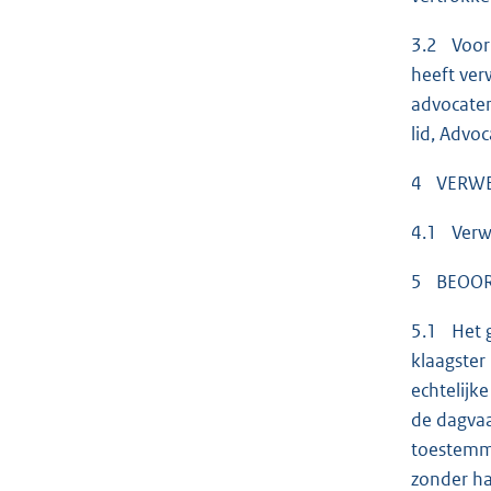
3.2 Voor 
heeft ver
advocaten
lid, Advoc
4 VERW
4.1 Verwe
5 BEOOR
5.1 Het g
klaagster
echtelijk
de dagvaa
toestemm
zonder ha