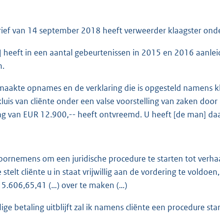
rief van 14 september 2018 heeft verweerder klaagster ond
 heeft in een aantal gebeurtenissen in 2015 en 2016 aanle
n.
maakte opnames en de verklaring die is opgesteld namens kl
luis van cliënte onder een valse voorstelling van zaken doo
g van EUR 12.900,-- heeft ontvreemd. U heeft [de man] da
 voornemens om een juridische procedure te starten tot verh
 stelt cliënte u in staat vrijwillig aan de vordering te voldo
5.606,65,41 (…) over te maken (…)
dige betaling uitblijft zal ik namens cliënte een procedure sta