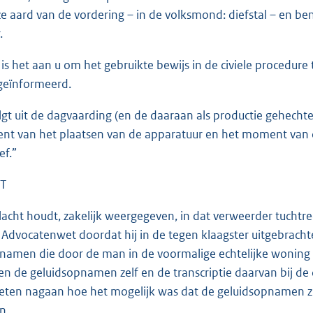
ze aard van de vordering – in de volksmond: diefstal – en be
.
 is het aan u om het gebruikte bewijs in de civiele procedure
 geïnformeerd.
lgt uit de dagvaarding (en de daaraan als productie gehech
t van het plaatsen van de apparatuur en het moment van 
ef.”
T
acht houdt, zakelijk weergegeven, in dat verweerder tuchtrec
6 Advocatenwet doordat hij in de tegen klaagster uitgebrach
namen die door de man in de voormalige echtelijke woning
n de geluidsopnamen zelf en de transcriptie daarvan bij de
ten nagaan hoe het mogelijk was dat de geluidsopnamen z
n.