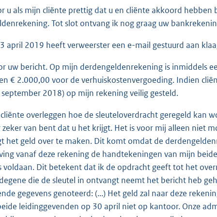
 u als mijn cliënte prettig dat u en cliënte akkoord hebben be
denrekening. Tot slot ontvang ik nog graag uw bankreken
 april 2019 heeft verweerster een e-mail gestuurd aan kla
r uw bericht. Op mijn derdengeldenrekening is inmiddels ee
en € 2.000,00 voor de verhuiskostenvergoeding. Indien cliënt
 september 2018) op mijn rekening veilig gesteld.
 cliënte overleggen hoe de sleuteloverdracht geregeld kan wor
 zeker van bent dat u het krijgt. Het is voor mij alleen niet
t het geld over te maken. Dit komt omdat de derdengeldenr
jving vanaf deze rekening de handtekeningen van mijn beid
is voldaan. Dit betekent dat ik de opdracht geeft tot het ov
 degene die de sleutel in ontvangt neemt het bericht heb geh
ende gegevens genoteerd: (...) Het geld zal naar deze reke
 beide leidinggevenden op 30 april niet op kantoor. Onze admi