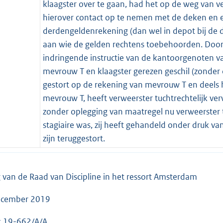
klaagster over te gaan, had het op de weg van 
hierover contact op te nemen met de deken en e
derdengeldenrekening (dan wel in depot bij de de
aan wie de gelden rechtens toebehoorden. Door 
indringende instructie van de kantoorgenoten van
mevrouw T en klaagster gerezen geschil (zonder 
gestort op de rekening van mevrouw T en deels 
mevrouw T, heeft verweerster tuchtrechtelijk ver
zonder oplegging van maatregel nu verweerster 
stagiaire was, zij heeft gehandeld onder druk 
zijn teruggestort.
g van de Raad van Discipline in het ressort Amsterdam
ecember 2019
k 19-662/A/A