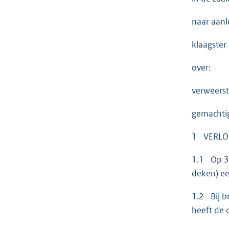
naar aanl
klaagster
over:
verweerst
gemachtig
1 VERLO
1.1 Op 31
deken) ee
1.2 Bij 
heeft de 