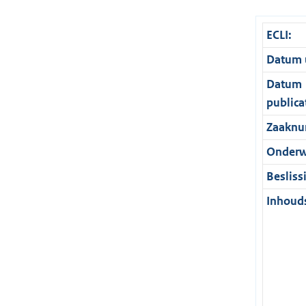
ECLI:
Datum u
Datum
publica
Zaaknu
Onderw
Besliss
Inhouds