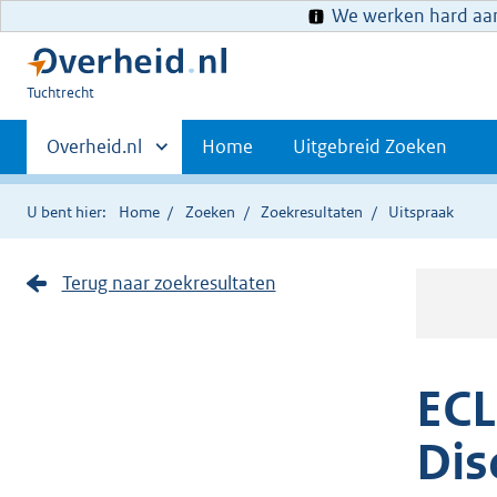
We werken hard aan 
U
Tuchtrecht
bent
Primaire
hier:
Andere
Overheid.nl
Home
Uitgebreid Zoeken
sites
navigatie
binnen
U bent hier:
Home
Zoeken
Zoekresultaten
Uitspraak
Terug naar zoekresultaten
ECL
Dis