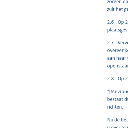
zorgen da
zult het 
2.6 Op 28
plaatsgev
2.7 Vervo
overeenko
aan haar 
openstaan
2.8 Op 22
“[Mevrouw
bestaat d
richten.
Nu de bet
u over te