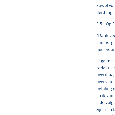
Zowel voor
derdengel
2.5 Op 23
“Dank voo
aan borg 
huur voor
Ik ga met
zodat u er
overdraag
overschri
betaling 
en ik van
u de volg
zijn mijn