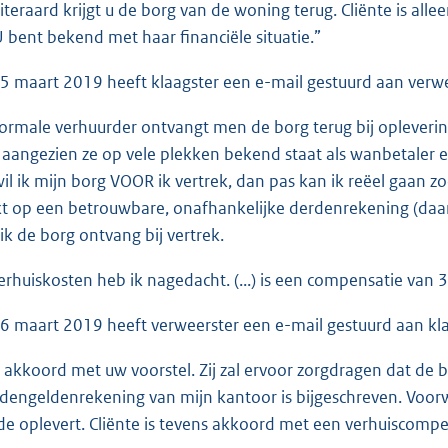
iteraard krijgt u de borg van de woning terug. Cliënte is alle
U bent bekend met haar financiële situatie.”
 maart 2019 heeft klaagster een e-mail gestuurd aan verw
normale verhuurder ontvangt men de borg terug bij opleverin
aangezien ze op vele plekken bekend staat als wanbetaler en 
l ik mijn borg VOOR ik vertrek, dan pas kan ik reëel gaan zo
 op een betrouwbare, onafhankelijke derdenrekening (daar wi
ik de borg ontvang bij vertrek.
rhuiskosten heb ik nagedacht. (...) is een compensatie van 3.
 maart 2019 heeft verweerster een e-mail gestuurd aan kl
s akkoord met uw voorstel. Zij zal ervoor zorgdragen dat de b
dengeldenrekening van mijn kantoor is bijgeschreven. Voorwa
e oplevert. Cliënte is tevens akkoord met een verhuiscompe