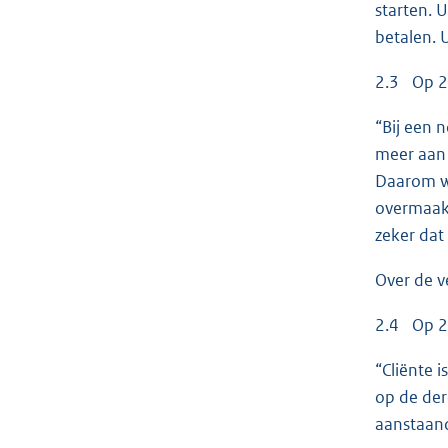
starten. U
betalen. 
2.3 Op 25
“Bij een 
meer aan 
Daarom wi
overmaakt
zeker dat 
Over de ve
2.4 Op 26
“Cliënte i
op de der
aanstaand