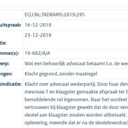
ECLI:NL:TADRAMS:2019:245
itspraak:
16-12-2019
23-12-2019
tie:
mmer(s):
19-662/A/A
erp:
Wat een behoorlijk advocaat betaamt t.o. de wed
ingen:
Klacht gegrond, zonder maatregel
indicatie:
Klacht over advocaat wederpartij. Door haar der
mevrouw T en klaagster gemaakte afspraak ter be
bemiddelende rol ingenomen. Naar het oordeel v
vertrouwen bij klaagster gewekt dat de door ve
sleutel aan klaagster zouden worden uitbetaald. 
oplevering, meende dat er na de sleuteloverdrac