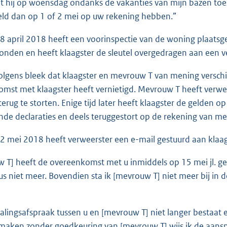
t hij op woensdag ondanks de vakanties van mijn bazen toe
geld dan op 1 of 2 mei op uw rekening hebben.”
 april 2018 heeft een voorinspectie van de woning plaatsg
onden en heeft klaagster de sleutel overgedragen aan een 
lgens bleek dat klaagster en mevrouw T van mening verschi
mst met klaagster heeft vernietigd. Mevrouw T heeft verwe
terug te storten. Enige tijd later heeft klaagster de gelden
de declaraties en deels teruggestort op de rekening van me
 mei 2018 heeft verweerster een e-mail gestuurd aan klaa
 T] heeft de overeenkomst met u inmiddels op 15 mei jl. ged
us niet meer. Bovendien sta ik [mevrouw T] niet meer bij in d
alingsafspraak tussen u en [mevrouw T] niet langer bestaat
 maken zonder goedkeuring van [mevrouw T] wijs ik de aansp