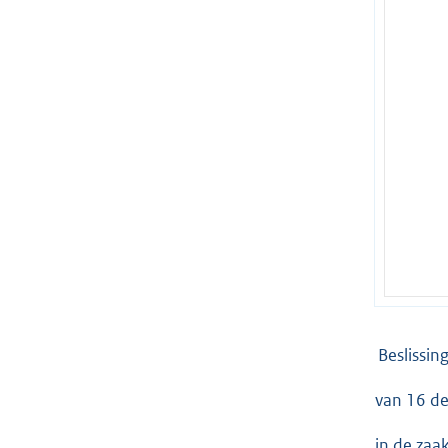
Beslissin
van 16 d
in de zaa