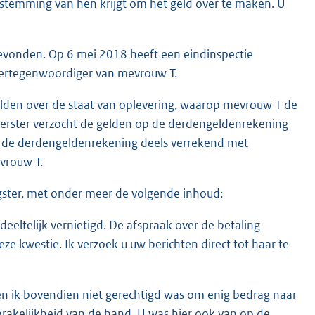
stemming van hen krijgt om het geld over te maken. U
evonden. Op 6 mei 2018 heeft een eindinspectie
vertegenwoordiger van mevrouw T.
lden over de staat van oplevering, waarop mevrouw T de
erster verzocht de gelden op de derdengeldenrekening
 op de derdengeldenrekening deels verrekend met
vrouw T.
gster, met onder meer de volgende inhoud:
eeltelijk vernietigd. De afspraak over de betaling
eze kwestie. Ik verzoek u uw berichten direct tot haar te
 en ik bovendien niet gerechtigd was om enig bedrag naar
rakelijkheid van de hand. U was hier ook van op de