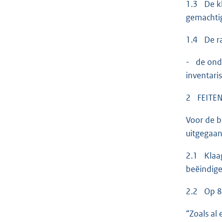
1.3 De kl
gemachtig
1.4 De r
- de onde
inventarisl
2 FEITE
Voor de b
uitgegaan
2.1 Klaa
beëindige
2.2 Op 8 
“Zoals al