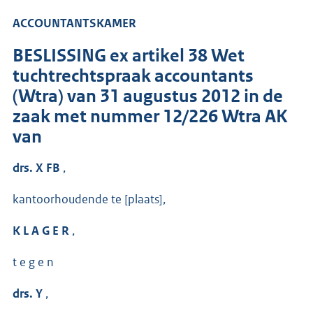
ACCOUNTANTSKAMER
BESLISSING ex artikel 38 Wet
tuchtrechtspraak accountants
(Wtra) van 31 augustus 2012 in de
zaak met nummer 12/226 Wtra AK
van
drs. X FB
,
kantoorhoudende te [plaats],
K L A G E R
,
t e g e n
drs. Y
,