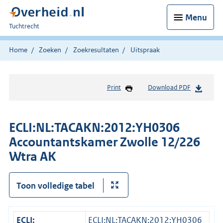
Menu
U
Tuchtrecht
bent
hier:
Home
Zoeken
Zoekresultaten
Uitspraak
Print
Download PDF
ECLI:NL:TACAKN:2012:YH0306
Accountantskamer Zwolle 12/226
Wtra AK
Toon volledige tabel
ECLI:
ECLI:NL:TACAKN:2012:YH0306