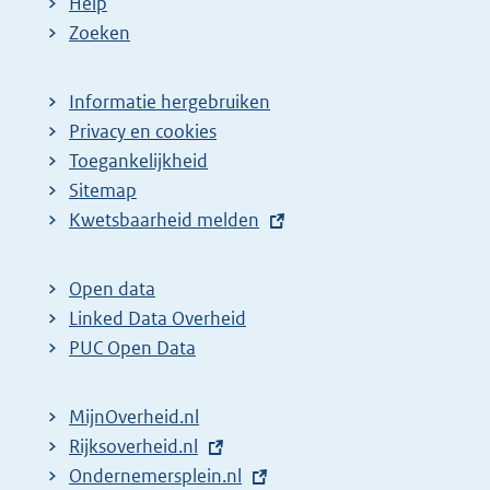
Help
Zoeken
Informatie hergebruiken
Privacy en cookies
Toegankelijkheid
Sitemap
E
Kwetsbaarheid melden
x
t
Open data
e
Linked Data Overheid
r
PUC Open Data
n
e
MijnOverheid.nl
l
E
Rijksoverheid.nl
i
x
E
Ondernemersplein.nl
n