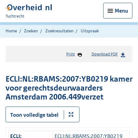
Menu
U
Tuchtrecht
bent
hier:
Home
Zoeken
Zoekresultaten
Uitspraak
Print
Download PDF
ECLI:NL:RBAMS:2007:YB0219 kamer
voor gerechtsdeurwaarders
Amsterdam 2006.449verzet
Toon volledige tabel
ECLI:
ECLI:NL:RBAMS:2007:YB0219