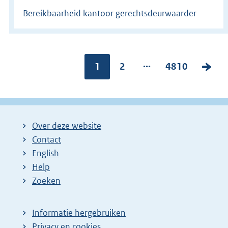
Bereikbaarheid kantoor gerechtsdeurwaarder
...
Pagina:
1
P
2
P
4810
V
a
a
o
g
g
l
i
i
g
Over deze website
n
n
e
Contact
a
a
n
English
:
:
d
Help
e
Zoeken
p
a
Informatie hergebruiken
g
Privacy en cookies