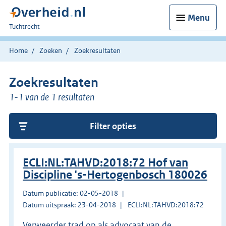
Menu
U
Tuchtrecht
bent
hier:
Home
Zoeken
Zoekresultaten
Zoekresultaten
1-1 van de 1 resultaten
Filter opties
ECLI:NL:TAHVD:2018:72 Hof van
Discipline 's-Hertogenbosch 180026
Datum publicatie: 02-05-2018
Datum uitspraak: 23-04-2018
ECLI:NL:TAHVD:2018:72
Verweerder trad op als advocaat van de