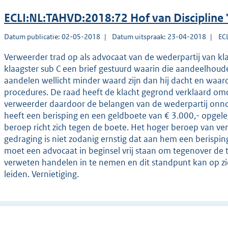
ECLI:NL:TAHVD:2018:72 Hof van Discipline
Datum publicatie: 02-05-2018
Datum uitspraak: 23-04-2018
EC
Verweerder trad op als advocaat van de wederpartij van k
klaagster sub C een brief gestuurd waarin die aandeelhoude
aandelen wellicht minder waard zijn dan hij dacht en waa
procedures. De raad heeft de klacht gegrond verklaard omd
verweerder daardoor de belangen van de wederpartij onno
heeft een berisping en een geldboete van € 3.000,- opgel
beroep richt zich tegen de boete. Het hoger beroep van v
gedraging is niet zodanig ernstig dat aan hem een berispi
moet een advocaat in beginsel vrij staan om tegenover de
verweten handelen in te nemen en dit standpunt kan op zi
leiden. Vernietiging.