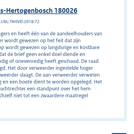
 's-Hertogenbosch 180026
LI:NL:TAHVD:2018:72
lagers en heeft één van de aandeelhouders van
r wordt gewezen op het feit dat zijn
rop wordt gewezen op langdurige en kostbare
at de brief geen enkel doel diende en
dig of onevenredig heeft geschaad. De raad
egd. Het door verweerder ingestelde hoger
erweerder slaagt. De aan verweerder verweten
ng en een boete dient te worden opgelegd. Het
 tuchtrechter een standpunt over het hem
chzelf niet tot een zwaardere maatregel