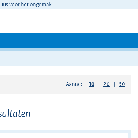
xcuus voor het ongemak.
Aantal:
Toon
10
resultaten per pag
Toon
20
resultaten p
Toon
50
resul
sultaten