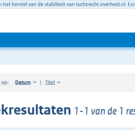
het herstel van de stabiliteit van tuchtrecht.overheid.nl. E
r op:
Sorteer op:
Datum
oplopend
Sorteer op:
Titel
oplopend
kresultaten
1-1 van de 1 re