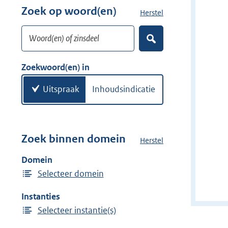
r
Zoek op woord(en)
Herstel
z
w
o
i
Woord(en) of zinsdeel
e
Z
j
k
o
d
w
e
Zoekwoord(en) in
e
k
o
e
r
o
Uitspraak
Inhoudsindicatie
n
r
d
(
e
Zoek binnen domein
Herstel
h
n
e
Domein
)
t
Selecteer domein
d
o
Instanties
m
Selecteer instantie(s)
e
i