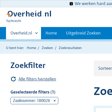
We werken hard aan 
U
Tuchtrecht
bent
Primaire
hier:
Andere
Overheid.nl
Home
Uitgebreid Zoeken
sites
navigatie
binnen
U bent hier:
Home
Zoeken
Zoekresultaten
Zoekfilter
Sortee
Alle filters herstellen
Zoe
Geselecteerde filters (1)
Zaaknummer: 180026
v
e