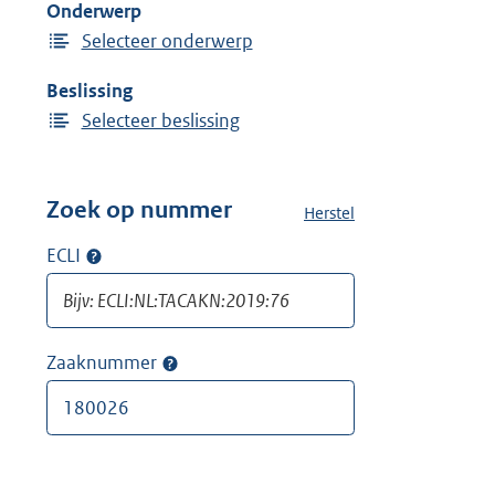
Onderwerp
n
Selecteer onderwerp
Beslissing
Selecteer beslissing
Zoek op nummer
Herstel
a
l
ECLI
Op
l
ECLI
e
zoeken
f
i
Zaaknummer
Op
l
zaaknummer
t
zoeken
e
r
s