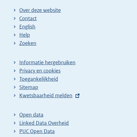
Over deze website
Contact
English
Help
Zoeken
Informatie hergebruiken
Privacy en cookies
Toegankelijkheid
Sitemap
E
Kwetsbaarheid melden
x
t
Open data
e
Linked Data Overheid
r
PUC Open Data
n