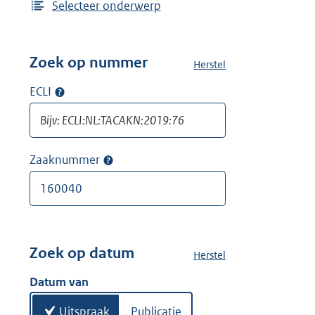
Selecteer onderwerp
Zoek op nummer
Herstel
a
l
ECLI
Op
l
ECLI
e
zoeken
f
i
Zaaknummer
Op
l
zaaknummer
t
zoeken
e
r
s
v
Zoek op datum
Herstel
a
a
l
Datum van
n
l
'
e
Uitspraak
Publicatie