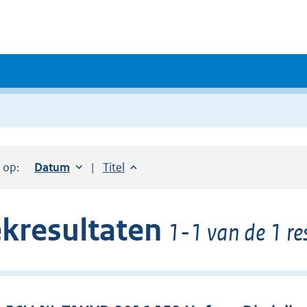
r op:
Sorteer op:
Datum
oplopend
Sorteer op:
Titel
oplopend
kresultaten
1-1 van de 1 re