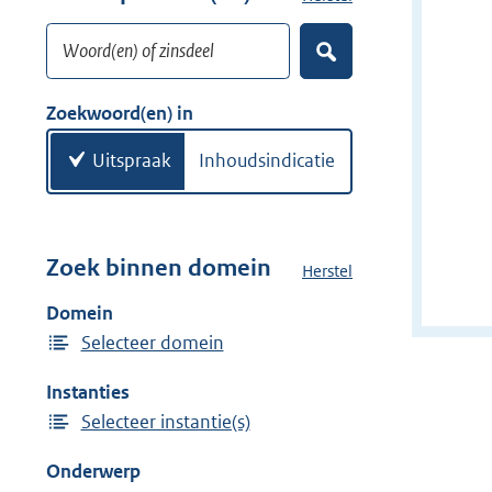
w
o
i
Woord(en) of zinsdeel
e
Z
j
k
o
d
w
e
Zoekwoord(en) in
e
k
o
e
r
o
Uitspraak
Inhoudsindicatie
n
r
d
(
e
Zoek binnen domein
Herstel
h
n
e
Domein
)
t
Selecteer domein
d
o
Instanties
m
Selecteer instantie(s)
e
i
Onderwerp
n