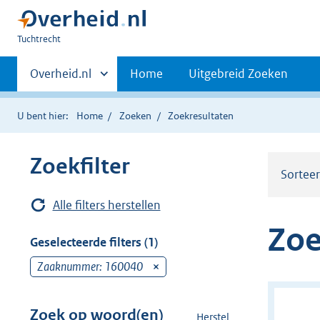
U
Tuchtrecht
bent
Primaire
hier:
Andere
Overheid.nl
Home
Uitgebreid Zoeken
sites
navigatie
binnen
U bent hier:
Home
Zoeken
Zoekresultaten
Zoekfilter
Sortee
Alle filters herstellen
Zoe
Geselecteerde filters (1)
Zaaknummer: 160040
v
e
r
Zoek op woord(en)
Herstel
z