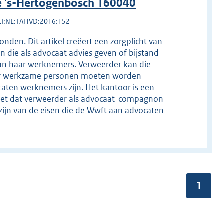
e 's-Hertogenbosch 160040
LI:NL:TAHVD:2016:152
den. Dit artikel creëert een zorgplicht van
n die als advocaat advies geven of bijstand
 van haar werknemers. Verweerder kan die
toor werkzame personen moeten worden
caten werknemers zijn. Het kantoor is een
niet dat verweerder als advocaat-compagnon
 zijn van de eisen die de Wwft aan advocaten
Pagina
1