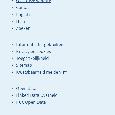
Over deze website
Contact
English
Help
Zoeken
Informatie hergebruiken
Privacy en cookies
Toegankelijkheid
Sitemap
E
Kwetsbaarheid melden
x
t
Open data
e
Linked Data Overheid
r
PUC Open Data
n
e