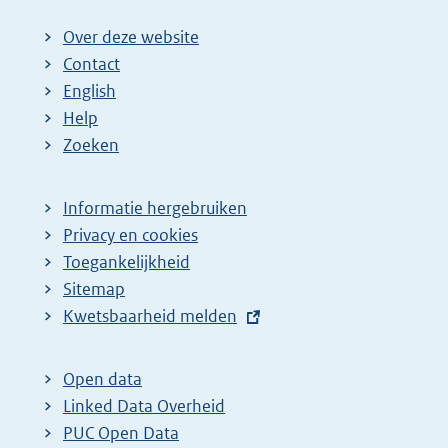
Over deze website
Contact
English
Help
Zoeken
Informatie hergebruiken
Privacy en cookies
Toegankelijkheid
Sitemap
E
Kwetsbaarheid melden
x
t
Open data
e
Linked Data Overheid
r
PUC Open Data