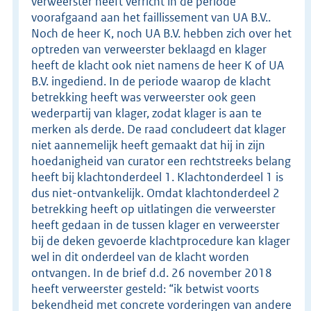
verweerster heeft verricht in de periode
voorafgaand aan het faillissement van UA B.V..
Noch de heer K, noch UA B.V. hebben zich over het
optreden van verweerster beklaagd en klager
heeft de klacht ook niet namens de heer K of UA
B.V. ingediend. In de periode waarop de klacht
betrekking heeft was verweerster ook geen
wederpartij van klager, zodat klager is aan te
merken als derde. De raad concludeert dat klager
niet aannemelijk heeft gemaakt dat hij in zijn
hoedanigheid van curator een rechtstreeks belang
heeft bij klachtonderdeel 1. Klachtonderdeel 1 is
dus niet-ontvankelijk. Omdat klachtonderdeel 2
betrekking heeft op uitlatingen die verweerster
heeft gedaan in de tussen klager en verweerster
bij de deken gevoerde klachtprocedure kan klager
wel in dit onderdeel van de klacht worden
ontvangen. In de brief d.d. 26 november 2018
heeft verweerster gesteld: “ik betwist voorts
bekendheid met concrete vorderingen van andere