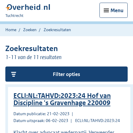
Menu
U
Tuchtrecht
bent
hier:
Home
Zoeken
Zoekresultaten
Zoekresultaten
1-11 van de 11 resultaten
Filter opties
ECLI:NL:TAHVD:2023:24 Hof van
Discipline 's Gravenhage 220009
Datum publicatie: 21-02-2023
Datum uitspraak: 06-02-2023
ECLI:NL:TAHVD:2023:24
Klacht over advocaat wederpartij. Verweerder