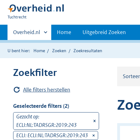
U
Tuchtrecht
bent
Primaire
hier:
Andere
Overheid.nl
Home
Uitgebreid Zoeken
sites
navigatie
binnen
U bent hier:
Home
Zoeken
Zoekresultaten
Zoekfilter
Sortee
Alle filters herstellen
Zoe
Geselecteerde filters (2)
Gezocht op:
v
ECLI:NL:TADRSGR:2019:243
e
r
ECLI: ECLI:NL:TADRSGR:2019:243
v