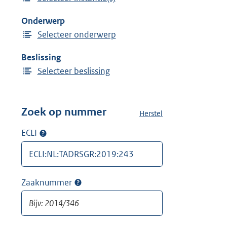
e
i
Onderwerp
n
Selecteer onderwerp
Beslissing
Selecteer beslissing
Zoek op nummer
Herstel
a
l
ECLI
Op
l
ECLI
e
zoeken
f
i
Zaaknummer
Op
l
zaaknummer
t
zoeken
e
r