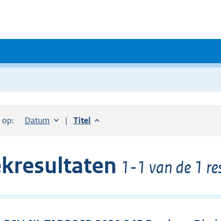
r op:
Sorteer op:
Datum
aflopend
Sorteer op:
Titel
aflopend
kresultaten
1-1 van de 1 re