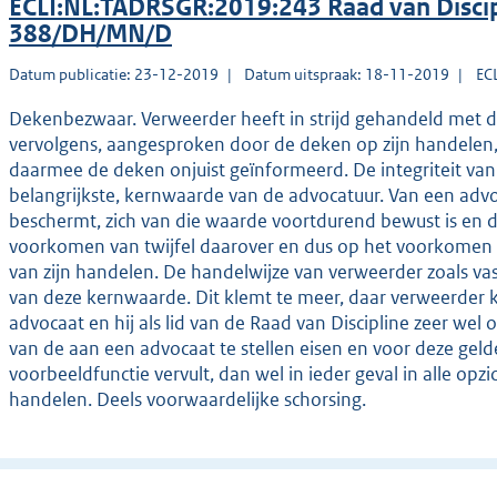
ECLI:NL:TADRSGR:2019:243 Raad van Discip
388/DH/MN/D
Datum publicatie: 23-12-2019
Datum uitspraak: 18-11-2019
EC
Dekenbezwaar. Verweerder heeft in strijd gehandeld met d
vervolgens, aangesproken door de deken op zijn handelen, 
daarmee de deken onjuist geïnformeerd. De integriteit van 
belangrijkste, kernwaarde van de advocatuur. Van een adv
beschermt, zich van die waarde voortdurend bewust is en da
voorkomen van twijfel daarover en dus op het voorkomen v
van zijn handelen. De handelwijze van verweerder zoals va
van deze kernwaarde. Dit klemt te meer, daar verweerder k
advocaat en hij als lid van de Raad van Discipline zeer wel o
van de aan een advocaat te stellen eisen en voor deze gelde
voorbeeldfunctie vervult, dan wel in ieder geval in alle opz
handelen. Deels voorwaardelijke schorsing.