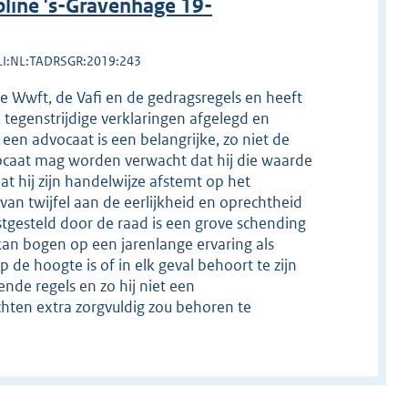
line 's-Gravenhage 19-
LI:NL:TADRSGR:2019:243
e Wwft, de Vafi en de gedragsregels en heeft
tegenstrijdige verklaringen afgelegd en
een advocaat is een belangrijke, zo niet de
ocaat mag worden verwacht dat hij die waarde
t hij zijn handelwijze afstemt op het
an twijfel aan de eerlijkheid en oprechtheid
stgesteld door de raad is een grove schending
an bogen op een jarenlange ervaring als
p de hoogte is of in elk geval behoort te zijn
nde regels en zo hij niet een
ichten extra zorgvuldig zou behoren te