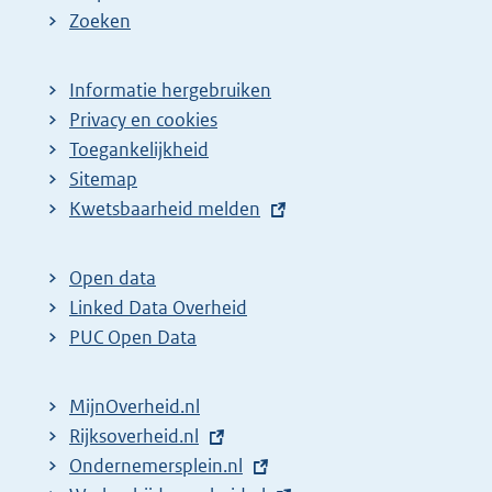
Zoeken
Informatie hergebruiken
Privacy en cookies
Toegankelijkheid
Sitemap
E
Kwetsbaarheid melden
x
t
Open data
e
Linked Data Overheid
r
PUC Open Data
n
e
MijnOverheid.nl
l
E
Rijksoverheid.nl
i
x
E
Ondernemersplein.nl
n