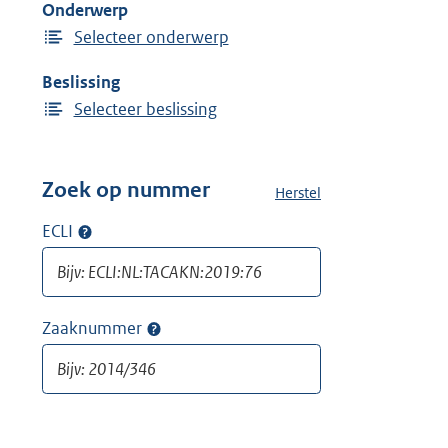
Onderwerp
n
Selecteer onderwerp
Beslissing
Selecteer beslissing
Zoek op nummer
Herstel
a
l
ECLI
Op
l
ECLI
e
zoeken
f
i
Zaaknummer
Op
l
zaaknummer
t
zoeken
e
r
s