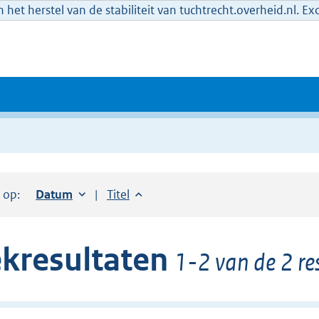
het herstel van de stabiliteit van tuchtrecht.overheid.nl. E
r op:
Sorteer op:
Datum
oplopend
Sorteer op:
Titel
oplopend
kresultaten
1-2 van de 2 re