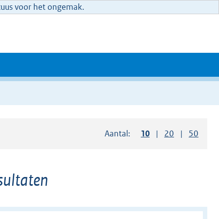
xcuus voor het ongemak.
Aantal:
Toon
10
resultaten per pag
Toon
20
resultaten p
Toon
50
resul
sultaten