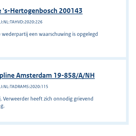
e 's-Hertogenbosch 200143
LI:NL:TAHVD:2020:226
de wederpartij een waarschuwing is opgelegd
ipline Amsterdam 19-858/A/NH
LI:NL:TADRAMS:2020:115
. Verweerder heeft zich onnodig grievend
g.