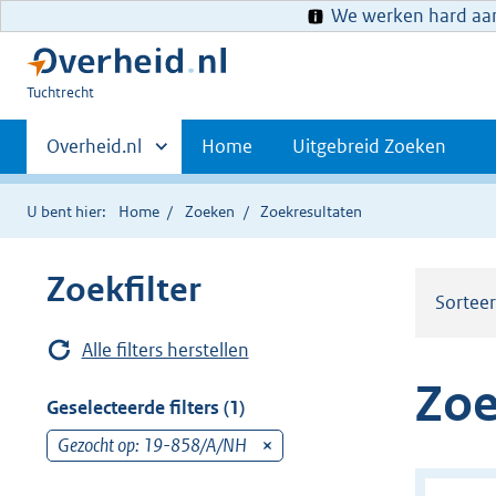
We werken hard aan 
U
Tuchtrecht
bent
Primaire
hier:
Andere
Overheid.nl
Home
Uitgebreid Zoeken
sites
navigatie
binnen
U bent hier:
Home
Zoeken
Zoekresultaten
Zoekfilter
Sortee
Alle filters herstellen
Zoe
Geselecteerde filters (1)
Gezocht op: 19-858/A/NH
v
e