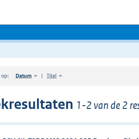
r op:
Sorteer op:
Datum
aflopend
Sorteer op:
Titel
oplopend
kresultaten
1-2 van de 2 re