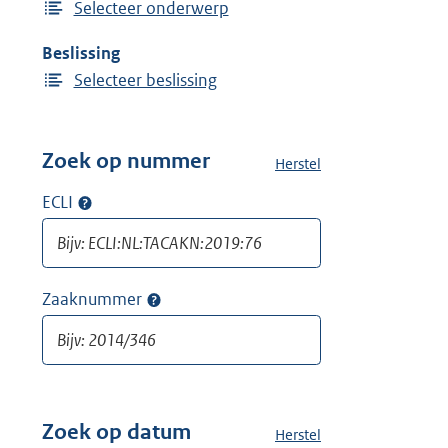
Selecteer onderwerp
Beslissing
Selecteer beslissing
Zoek op nummer
Herstel
a
l
ECLI
Op
l
ECLI
e
zoeken
f
i
Zaaknummer
Op
l
zaaknummer
t
zoeken
e
r
s
v
Zoek op datum
Herstel
a