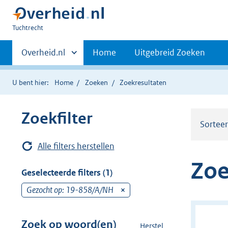
U
Tuchtrecht
bent
Primaire
hier:
Andere
Overheid.nl
Home
Uitgebreid Zoeken
sites
navigatie
binnen
U bent hier:
Home
Zoeken
Zoekresultaten
Zoekfilter
Sortee
Alle filters herstellen
Zoe
Geselecteerde filters (1)
Gezocht op: 19-858/A/NH
v
e
r
Zoek op woord(en)
Herstel
z