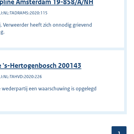
ipline Amsterdam 19-858/A/NH
LI:NL:TADRAMS:2020:115
. Verweerder heeft zich onnodig grievend
g.
e 's-Hertogenbosch 200143
LI:NL:TAHVD:2020:226
de wederpartij een waarschuwing is opgelegd
Pagina
1