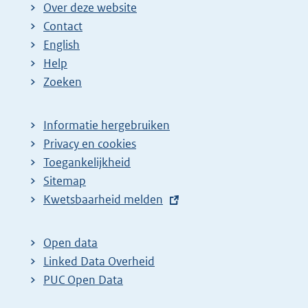
Over deze website
n
n
e
Contact
a
a
n
English
:
:
d
Help
e
Zoeken
p
a
Informatie hergebruiken
g
Privacy en cookies
i
Toegankelijkheid
n
Sitemap
a
E
Kwetsbaarheid melden
z
x
t
o
Open data
e
e
Linked Data Overheid
r
k
PUC Open Data
n
r