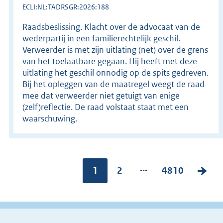
ECLI:NL:TADRSGR:2026:188
Raadsbeslissing. Klacht over de advocaat van de
wederpartij in een familierechtelijk geschil.
Verweerder is met zijn uitlating (net) over de grens
van het toelaatbare gegaan. Hij heeft met deze
uitlating het geschil onnodig op de spits gedreven.
Bij het opleggen van de maatregel weegt de raad
mee dat verweerder niet getuigt van enige
(zelf)reflectie. De raad volstaat staat met een
waarschuwing.
...
Pagina:
1
P
2
P
4810
V
a
a
o
g
g
l
i
i
g