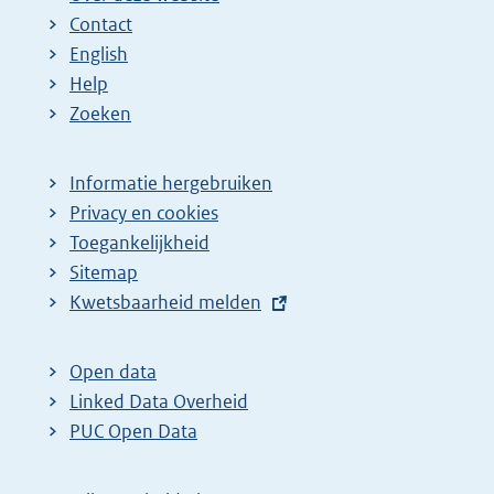
Contact
a
a
n
English
:
:
d
Help
e
Zoeken
p
a
Informatie hergebruiken
g
Privacy en cookies
i
Toegankelijkheid
n
Sitemap
a
E
Kwetsbaarheid melden
z
x
t
o
Open data
e
e
Linked Data Overheid
r
k
PUC Open Data
n
r
e