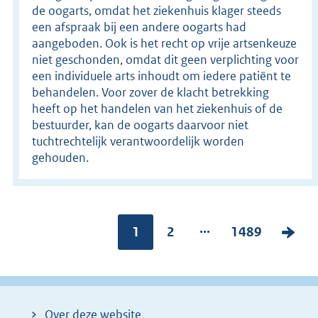
de oogarts, omdat het ziekenhuis klager steeds
een afspraak bij een andere oogarts had
aangeboden. Ook is het recht op vrije artsenkeuze
niet geschonden, omdat dit geen verplichting voor
een individuele arts inhoudt om iedere patiënt te
behandelen. Voor zover de klacht betrekking
heeft op het handelen van het ziekenhuis of de
bestuurder, kan de oogarts daarvoor niet
tuchtrechtelijk verantwoordelijk worden
gehouden.
...
Pagina:
1
P
2
P
1489
V
a
a
o
g
g
l
i
i
g
Over deze website
n
n
e