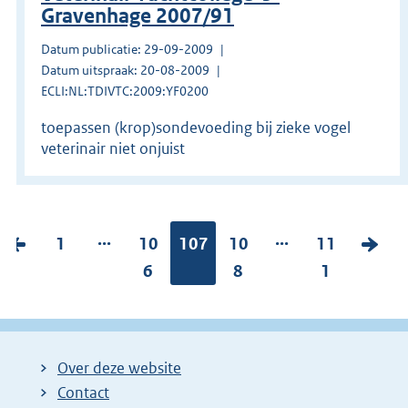
Gravenhage 2007/91
Datum publicatie: 29-09-2009
Datum uitspraak: 20-08-2009
ECLI:NL:TDIVTC:2009:YF0200
toepassen (krop)sondevoeding bij zieke vogel
veterinair niet onjuist
...
...
V
P
1
P
10
Pagina:
107
P
10
P
11
V
o
a
a
6
a
8
a
1
o
r
g
g
g
g
l
i
i
i
i
i
g
g
n
n
n
n
e
Over deze website
e
a
a
a
a
n
Contact
p
:
:
:
:
d