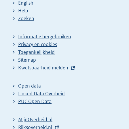
English
a
e
Help
g
p
Zoeken
i
a
n
g
Informatie hergebruiken
a
i
Privacy en cookies
z
n
Toegankelijkheid
Sitemap
o
a
E
Kwetsbaarheid melden
e
z
x
k
o
t
Open data
r
e
e
Linked Data Overheid
e
k
r
PUC Open Data
s
r
n
u
e
e
MijnOverheid.nl
l
s
l
E
Rijksoverheid.nl