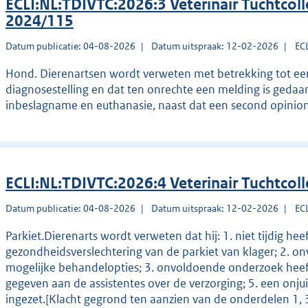
ECLI:NL:TDIVTC:2026:3 Veterinair Tuchtcol
2024/115
Datum publicatie: 04-08-2026
Datum uitspraak: 12-02-2026
EC
Hond. Dierenartsen wordt verweten met betrekking tot een
diagnosestelling en dat ten onrechte een melding is gedaan b
inbeslagname en euthanasie, naast dat een second opinion
ECLI:NL:TDIVTC:2026:4 Veterinair Tuchtcol
Datum publicatie: 04-08-2026
Datum uitspraak: 12-02-2026
EC
Parkiet.Dierenarts wordt verweten dat hij: 1. niet tijdig he
gezondheidsverslechtering van de parkiet van klager; 2. 
mogelijke behandelopties; 3. onvoldoende onderzoek heeft 
gegeven aan de assistentes over de verzorging; 5. een onju
ingezet.[Klacht gegrond ten aanzien van de onderdelen 1, 