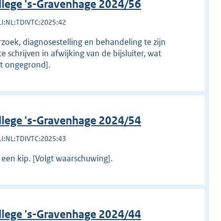
llege 's-Gravenhage 2024/56
LI:NL:TDIVTC:2025:42
rzoek, diagnosestelling en behandeling te zijn
chrijven in afwijking van de bijsluiter, wat
ht ongegrond].
llege 's-Gravenhage 2024/54
LI:NL:TDIVTC:2025:43
n een kip. [Volgt waarschuwing].
llege 's-Gravenhage 2024/44