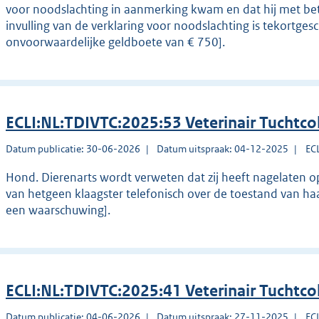
voor noodslachting in aanmerking kwam en dat hij met bet
invulling van de verklaring voor noodslachting is tekortges
onvoorwaardelijke geldboete van € 750].
ECLI:NL:TDIVTC:2025:53 Veterinair Tuchtco
Datum publicatie: 30-06-2026
Datum uitspraak: 04-12-2025
EC
Hond. Dierenarts wordt verweten dat zij heeft nagelaten o
van hetgeen klaagster telefonisch over de toestand van ha
een waarschuwing].
ECLI:NL:TDIVTC:2025:41 Veterinair Tuchtco
Datum publicatie: 04-06-2026
Datum uitspraak: 27-11-2025
EC