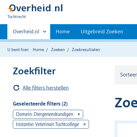
U
Tuchtrecht
bent
Primaire
hier:
Andere
Overheid.nl
Home
Uitgebreid Zoeken
sites
navigatie
binnen
U bent hier:
Home
Zoeken
Zoekresultaten
Zoekfilter
Sortee
Alle filters herstellen
Zoe
Geselecteerde filters (2)
Domein: Diergeneeskundigen
v
e
Instantie: Veterinair Tuchtcollege
v
r
e