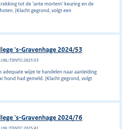
rekking tot de ‘ante mortem’ keuring en de
choten. [Klacht gegrond, volgt een
llege 's-Gravenhage 2024/53
LI:NL:TDIVTC:2025:53
p adequate wijze te handelen naar aanleiding
ar hond had gemeld. [Klacht gegrond, volgt
llege 's-Gravenhage 2024/76
LI:NL:TDIVTC:2025:41