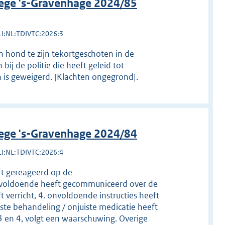
lege 's-Gravenhage 2024/85
LI:NL:TDIVTC:2026:3
 hond te zijn tekortgeschoten in de
ij de politie die heeft geleid tot
 is geweigerd. [Klachten ongegrond].
lege 's-Gravenhage 2024/84
LI:NL:TDIVTC:2026:4
eft gereageerd op de
onvoldoende heeft gecommuniceerd over de
verricht, 4. onvoldoende instructies heeft
iste behandeling / onjuiste medicatie heeft
3 en 4, volgt een waarschuwing. Overige