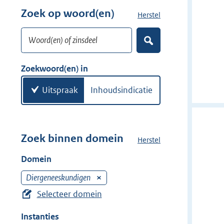
w
r
Zoek op woord(en)
Herstel
z
i
w
o
j
i
Woord(en) of zinsdeel
e
d
Z
j
k
o
e
d
w
e
Zoekwoord(en) in
r
e
k
o
e
r
o
Uitspraak
Inhoudsindicatie
n
r
d
(
e
Zoek binnen domein
Herstel
h
n
e
Domein
)
t
d
Diergeneeskundigen
V
o
e
Selecteer domein
m
r
e
Instanties
w
i