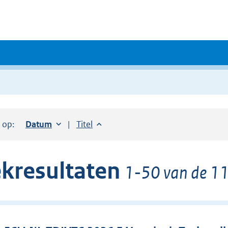
r op:
Sorteer op:
Datum
oplopend
Sorteer op:
Titel
oplopend
kresultaten
1-50 van de 11