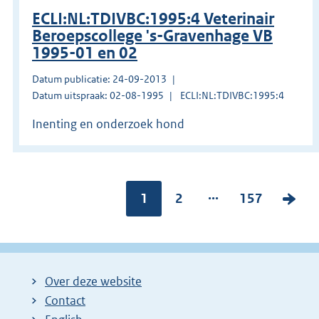
ECLI:NL:TDIVBC:1995:4 Veterinair
Beroepscollege 's-Gravenhage VB
1995-01 en 02
Datum publicatie: 24-09-2013
Datum uitspraak: 02-08-1995
ECLI:NL:TDIVBC:1995:4
Inenting en onderzoek hond
...
Pagina:
1
P
2
P
157
V
a
a
o
g
g
l
i
i
g
Over deze website
n
n
e
Contact
a
a
n