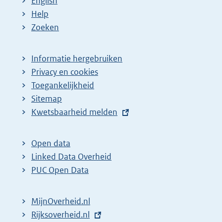
English
:
:
d
Help
e
Zoeken
p
a
Informatie hergebruiken
g
Privacy en cookies
i
Toegankelijkheid
n
Sitemap
a
E
Kwetsbaarheid melden
z
x
t
o
Open data
e
e
Linked Data Overheid
r
k
PUC Open Data
n
r
e
e
MijnOverheid.nl
l
s
E
Rijksoverheid.nl
i