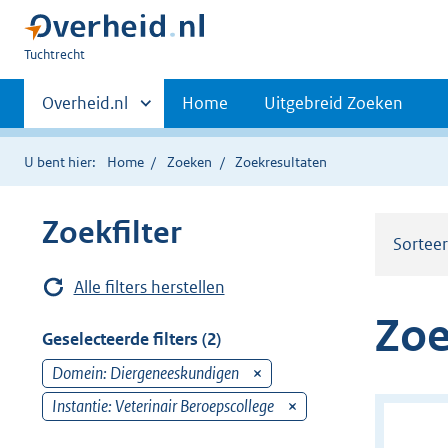
U
Tuchtrecht
bent
Primaire
hier:
Andere
Overheid.nl
Home
Uitgebreid Zoeken
sites
navigatie
binnen
U bent hier:
Home
Zoeken
Zoekresultaten
Zoekfilter
Sortee
Alle filters herstellen
Zoe
Geselecteerde filters (2)
Domein: Diergeneeskundigen
v
e
Instantie: Veterinair Beroepscollege
v
r
e