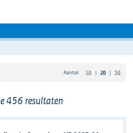
Aantal:
Toon
10
resultaten per pag
Toon
20
resultaten 
Toon
50
resul
 456 resultaten