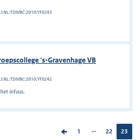
LI:NL:TDIVBC:2010:YF0243
roepscollege 's-Gravenhage VB
LI:NL:TDIVBC:2010:YF0242
het infuus.
...
V
P
1
P
22
Pagina
23