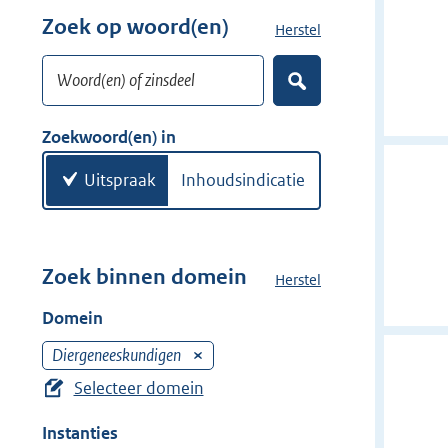
w
r
Zoek op woord(en)
Herstel
z
i
w
o
j
i
Woord(en) of zinsdeel
e
d
Z
j
k
o
e
d
w
e
Zoekwoord(en) in
r
e
k
o
e
r
o
Uitspraak
Inhoudsindicatie
n
r
d
(
e
Zoek binnen domein
Herstel
h
n
e
Domein
)
t
d
Diergeneeskundigen
V
o
e
Selecteer domein
m
r
e
Instanties
w
i