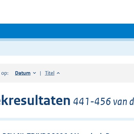
r op:
Sorteer op:
Datum
oplopend
Sorteer op:
Titel
oplopend
kresultaten
441-456 van de