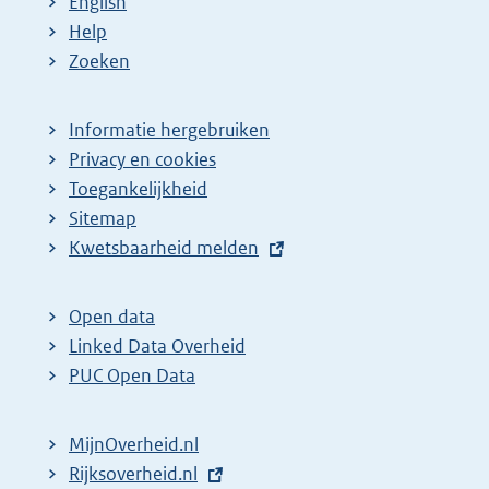
English
:
:
d
Help
e
Zoeken
p
a
Informatie hergebruiken
g
Privacy en cookies
i
Toegankelijkheid
n
Sitemap
a
E
Kwetsbaarheid melden
z
x
t
o
Open data
e
e
Linked Data Overheid
r
k
PUC Open Data
n
r
e
e
MijnOverheid.nl
l
s
E
Rijksoverheid.nl
i