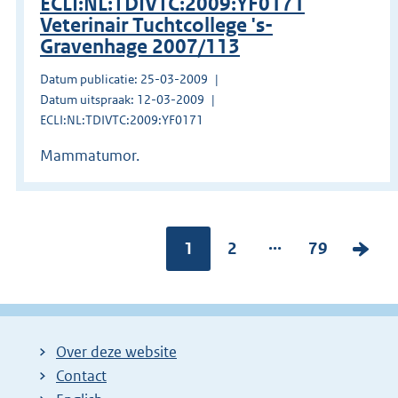
ECLI:NL:TDIVTC:2009:YF0171
Veterinair Tuchtcollege 's-
Gravenhage 2007/113
Datum publicatie: 25-03-2009
Datum uitspraak: 12-03-2009
ECLI:NL:TDIVTC:2009:YF0171
Mammatumor.
...
Pagina:
1
P
2
P
79
V
a
a
o
g
g
l
i
i
g
Over deze website
n
n
e
Contact
a
a
n