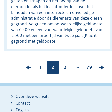
geiten en schapen op het bedrijf van de
dierhouder als het klachtonderdeel over het
bijhouden van een incorrecte en onvolledige
administratie door de dierenarts van deze dieren
gegrond. Volgt een onvoorwaardelijke geldboete
van € 500 en een voorwaardelijke geldboete van
€ 500 met een proeftijd van twee jaar. [Klacht
gegrond met geldboete]
...
V
P
1
Pagina:
2
P
3
P
79
V
o
a
a
a
o
r
g
g
g
l
i
i
i
i
g
Over deze website
g
n
n
n
e
Contact
e
a
a
a
n
English