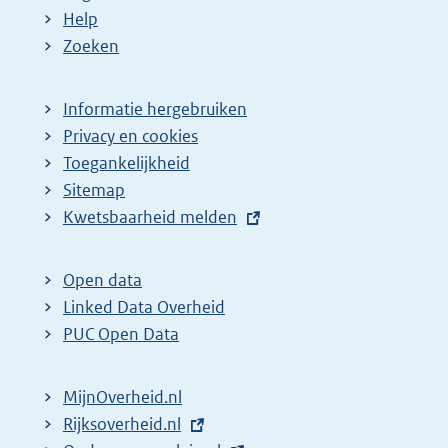
p
:
:
:
d
Help
a
e
Zoeken
g
p
i
a
Informatie hergebruiken
n
g
Privacy en cookies
a
i
Toegankelijkheid
z
n
Sitemap
o
a
E
Kwetsbaarheid melden
e
z
x
t
k
o
Open data
e
r
e
Linked Data Overheid
r
e
k
PUC Open Data
n
s
r
e
u
e
MijnOverheid.nl
l
l
s
E
Rijksoverheid.nl
i