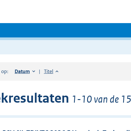
r op:
Sorteer op:
Datum
oplopend
Sorteer op:
Titel
oplopend
kresultaten
1-10 van de 15