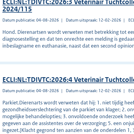
ECLI:NL:TDIVTC:2026:3 Veterinair Tuchtcol
2024/115
Datum publicatie: 04-08-2026
Datum uitspraak: 12-02-2026
EC
Hond. Dierenartsen wordt verweten met betrekking tot een
diagnosestelling en dat ten onrechte een melding is gedaan b
inbeslagname en euthanasie, naast dat een second opinion
ECLI:NL:TDIVTC:2026:4 Veterinair Tuchtcol
Datum publicatie: 04-08-2026
Datum uitspraak: 12-02-2026
EC
Parkiet.Dierenarts wordt verweten dat hij: 1. niet tijdig he
gezondheidsverslechtering van de parkiet van klager; 2. 
mogelijke behandelopties; 3. onvoldoende onderzoek heeft 
gegeven aan de assistentes over de verzorging; 5. een onju
ingezet.[Klacht gegrond ten aanzien van de onderdelen 1, 