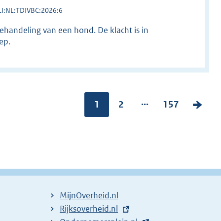
LI:NL:TDIVBC:2026:6
ehandeling van een hond. De klacht is in
ep.
...
Pagina:
1
P
2
P
157
V
a
a
o
g
g
l
i
i
g
n
n
e
a
a
n
:
:
d
MijnOverheid.nl
e
E
Rijksoverheid.nl