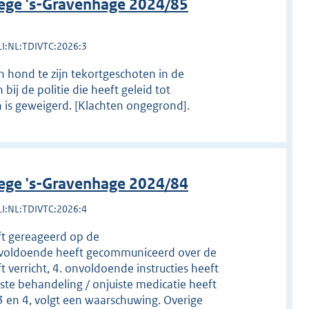
lege 's-Gravenhage 2024/85
LI:NL:TDIVTC:2026:3
 hond te zijn tekortgeschoten in de
ij de politie die heeft geleid tot
 is geweigerd. [Klachten ongegrond].
lege 's-Gravenhage 2024/84
LI:NL:TDIVTC:2026:4
eft gereageerd op de
onvoldoende heeft gecommuniceerd over de
verricht, 4. onvoldoende instructies heeft
iste behandeling / onjuiste medicatie heeft
3 en 4, volgt een waarschuwing. Overige