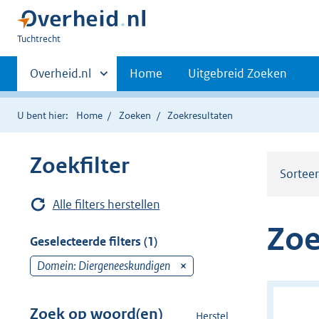
U
Tuchtrecht
bent
Primaire
hier:
Andere
Overheid.nl
Home
Uitgebreid Zoeken
sites
navigatie
binnen
U bent hier:
Home
Zoeken
Zoekresultaten
Zoekfilter
Sortee
Alle filters herstellen
Zoe
Geselecteerde filters (1)
Domein: Diergeneeskundigen
v
e
r
Zoek op woord(en)
Herstel
z