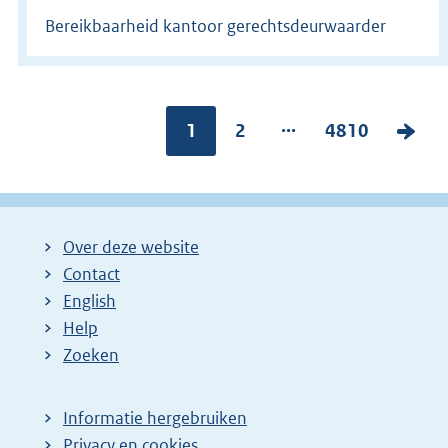
Bereikbaarheid kantoor gerechtsdeurwaarder
...
Pagina:
1
P
2
P
4810
V
a
a
o
g
g
l
i
i
g
Over deze website
n
n
e
Contact
a
a
n
English
:
:
d
Help
e
Zoeken
p
a
Informatie hergebruiken
g
Privacy en cookies