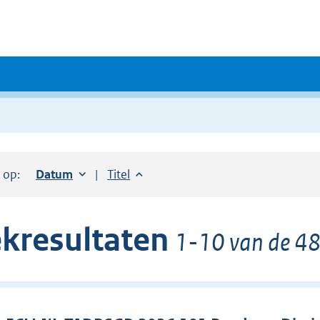
r op:
Sorteer op:
Datum
oplopend
Sorteer op:
Titel
oplopend
kresultaten
1-10 van de 48