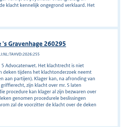
de klacht kennelijk ongegrond verklaard. Het
e 's Gravenhage 260295
LI:NL:TAHVD:2026:255
d 5 Advocatenwet. Het klachtrecht is niet
en deken tijdens het klachtonderzoek neemt
n aan partijen). Klager kan, na afronding van
iffierecht, zijn klacht over mr. S laten
die procedure kan klager al zijn bezwaren over
deken genomen procedurele beslissingen
rom zal de voorzitter de klacht over de deken