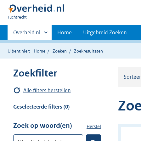
U
Tuchtrecht
bent
Primaire
hier:
Andere
Overheid.nl
Home
Uitgebreid Zoeken
sites
navigatie
binnen
U bent hier:
Home
Zoeken
Zoekresultaten
Zoekfilter
Sortee
Alle filters herstellen
Zoe
Geselecteerde filters (0)
Zoek op woord(en)
Herstel
z
o
Woord(en) of zinsdeel