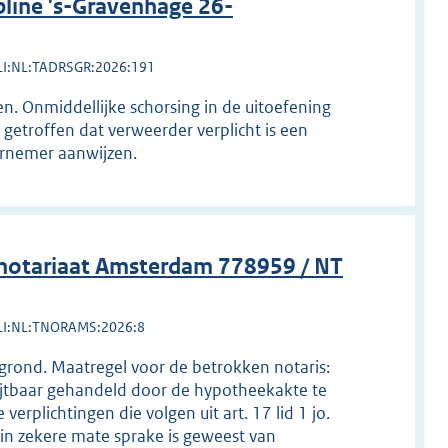
line 's-Gravenhage 26-
LI:NL:TADRSGR:2026:191
. Onmiddellijke schorsing in de uitoefening
 getroffen dat verweerder verplicht is een
arnemer aanwijzen.
notariaat Amsterdam 778959 / NT
LI:NL:TNORAMS:2026:8
gegrond. Maatregel voor de betrokken notaris:
rwijtbaar gehandeld door de hypotheekakte te
rplichtingen die volgen uit art. 17 lid 1 jo.
 in zekere mate sprake is geweest van