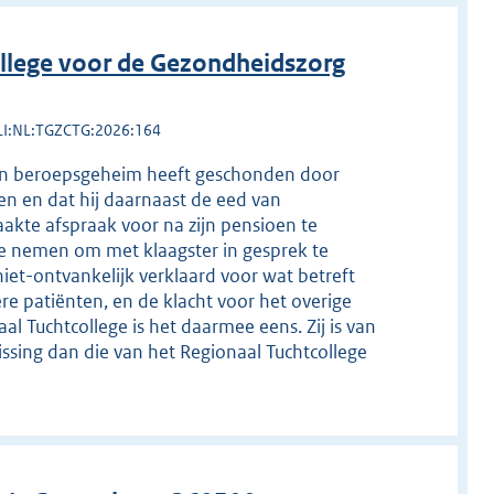
llege voor de Gezondheidszorg
LI:NL:TGZCTG:2026:164
j zijn beroepsgeheim heeft geschonden door
en en dat hij daarnaast de eed van
kte afspraak voor na zijn pensioen te
e nemen om met klaagster in gesprek te
niet-ontvankelijk verklaard voor wat betreft
re patiënten, en de klacht voor het overige
al Tuchtcollege is het daarmee eens. Zij is van
issing dan die van het Regionaal Tuchtcollege