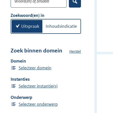
e
Z
k
o
w
e
Zoekwoord(en) in
k
o
e
o
Uitspraak
Inhoudsindicatie
n
r
d
(
e
Zoek binnen domein
Herstel
h
n
e
Domein
)
t
Selecteer domein
d
o
Instanties
m
Selecteer instantie(s)
e
i
Onderwerp
n
Selecteer onderwerp