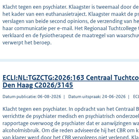
Klacht tegen een psychiater. Klaagster is tweemaal door de
het kader van een euthanasietraject. Klaagster maakt de p
verslagen van beide second opinions, de verzending van h
haar communicatie per e-mail. Het Regionaal Tuchtcollege 
verklaard en de fysiotherapeut de maatregel van waarschu
verwerpt het beroep.
ECLI:NL:TGZCTG:2026:163 Centraal Tuchtco
Den Haag C2026/3145
Datum publicatie: 06-08-2026
Datum uitspraak: 24-06-2026
EC
Klacht tegen een psychiater. In opdracht van het Centraal 
verrichtte de psychiater medisch en psychiatrisch onderzoek 
rapportage overwoog de psychiater dat er aanwijzingen wa
alcoholmisbruik. Om die reden adviseerde hij het CBR om kl
van klager werd door het CBR vervolgens niet verlengd. Kla