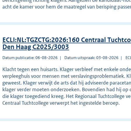
berichtgeving richting klagers. Aangezien de kandidaat-not
acht de kamer voor hem de maatregel van berisping pass
ECLI:NL:TGZCTG:2026:160 Centraal Tuchtco
Den Haag C2025/3003
Datum publicatie: 06-08-2026
Datum uitspraak: 03-08-2026
EC
Klacht tegen een huisarts. Klager verbleef met enkele ond
verpleeghuis voor mensen met verslavingsproblematiek. Kla
geweest. Klager verwijt de arts dat hij adviseerde paracet
klager verder moeten onderzoeken. Bovendien had hij op 
die klager toegediend kreeg. Het Regionaal Tuchtcollege ve
Centraal Tuchtcollege verwerpt het ingestelde beroep.