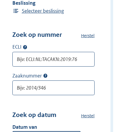
Beslissing
Selecteer beslissing
Zoek op nummer
Herstel
a
l
ECLI
Op
l
ECLI
e
zoeken
f
i
Zaaknummer
Op
l
zaaknummer
t
zoeken
e
r
s
v
Zoek op datum
Herstel
a
a
l
Datum van
n
l