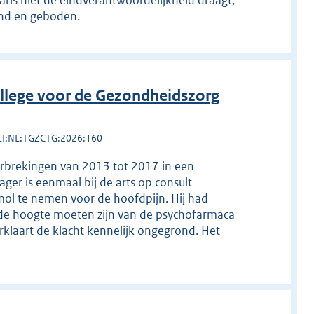
aris niet de eindverantwoordelijkheid draagt,
end en geboden.
llege voor de Gezondheidszorg
LI:NL:TGZCTG:2026:160
erbrekingen van 2013 tot 2017 in een
ger is eenmaal bij de arts op consult
amol te nemen voor de hoofdpijn. Hij had
de hoogte moeten zijn van de psychofarmaca
rklaart de klacht kennelijk ongegrond. Het