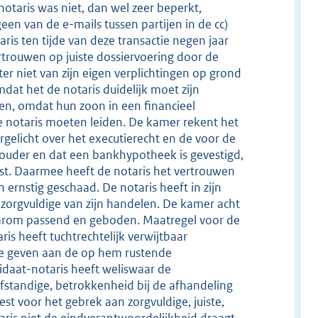
notaris was niet, dan wel zeer beperkt,
een van de e-mails tussen partijen in de cc)
ris ten tijde van deze transactie negen jaar
trouwen op juiste dossiervoering door de
er niet van zijn eigen verplichtingen op grond
mdat het de notaris duidelijk moet zijn
den, omdat hun zoon in een financieel
 de notaris moeten leiden. De kamer rekent het
orgelicht over het executierecht en de voor de
ouder en dat een bankhypotheek is gevestigd,
omst. Daarmee heeft de notaris het vertrouwen
ernstig geschaad. De notaris heeft in zijn
onzorgvuldige van zijn handelen. De kamer acht
aarom passend en geboden. Maatregel voor de
is heeft tuchtrechtelijk verwijtbaar
te geven aan de op hem rustende
ndidaat-notaris heeft weliswaar de
lfstandige, betrokkenheid bij de afhandeling
est voor het gebrek aan zorgvuldige, juiste,