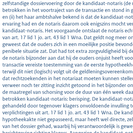
zelfstandige dossiervoering door de kandidaat-notaris (de 
betrokken in het voortraject van de transactie en stond in g
en (ii) het haar ambtshalve bekend is dat de kandidaat-nota
ervaring had en de notaris daarom ook enigszins mocht ver
kandidaat-notaris. Het voorgaande ontslaat de notaris echt
van art. 17 lid 1 jo. art. 43 lid 1 Wna. Dat geldt nog meer o
geweest dat de ouders zich in een moeilijke positie bevon
penibele situatie zat. Dat had tot extra zorgvuldigheid bij
de notaris bijzonder aan dat hij de ouders onjuist heeft vo
transactie vereiste toestemming van de eerste hypotheekh
terwijl dit niet (logisch) volgt uit de geldleningsovereenk
dat rechtzoekenden in het notariaat moeten kunnen stellen 
verweer noch ter zitting inzicht getoond in het bijzonder 
de maatregel van schorsing voor de duur van één week d
betrokken kandidaat-notaris: berisping. De kandidaat-notar
gehandeld door tegenover klagers onvoldoende invulling 
verplichtingen uit art. 17 lid 1 jo. art. 43 lid 1 Wna. De ka
hypotheekakte niet gepasseerd, maar heeft wel directe, ze
van het dossier gehad, waarbij hij verantwoordelijk is gewe