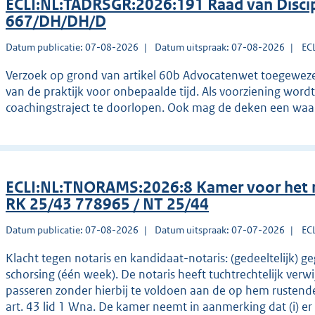
ECLI:NL:TADRSGR:2026:191 Raad van Discip
667/DH/DH/D
Datum publicatie: 07-08-2026
Datum uitspraak: 07-08-2026
EC
Verzoek op grond van artikel 60b Advocatenwet toegewezen
van de praktijk voor onbepaalde tijd. Als voorziening wordt
coachingstraject te doorlopen. Ook mag de deken een wa
ECLI:NL:TNORAMS:2026:8 Kamer voor het 
RK 25/43 778965 / NT 25/44
Datum publicatie: 07-08-2026
Datum uitspraak: 07-07-2026
EC
Klacht tegen notaris en kandidaat-notaris: (gedeeltelijk) 
schorsing (één week). De notaris heeft tuchtrechtelijk ve
passeren zonder hierbij te voldoen aan de op hem rustende ve
art. 43 lid 1 Wna. De kamer neemt in aanmerking dat (i) er