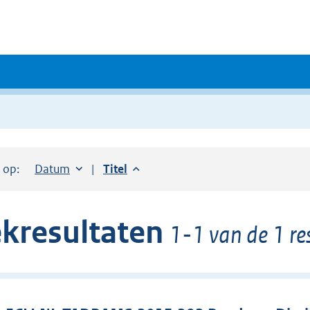
r op:
Sorteer op:
Datum
aflopend
Sorteer op:
Titel
aflopend
kresultaten
1-1 van de 1 re