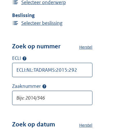
Selecteer onderwerp
Beslissing
Selecteer beslissing
Zoek op nummer
Herstel
a
l
ECLI
Op
l
ECLI
e
zoeken
f
i
Zaaknummer
Op
l
zaaknummer
t
zoeken
e
r
s
v
Zoek op datum
Herstel
a