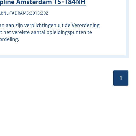
ipline Amsterdam 15-184NH
LI:NL:TADRAMS:2015:292
 aan zijn verplichtingen uit de Verordening
het vereiste aantal opleidingspunten te
rdeling.
Pagina
1