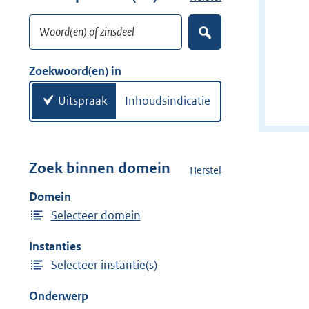
w
o
i
Woord(en) of zinsdeel
e
Z
j
k
o
d
w
e
Zoekwoord(en) in
e
k
o
e
r
o
Uitspraak
Inhoudsindicatie
n
r
d
(
e
Zoek binnen domein
Herstel
h
n
e
Domein
)
t
Selecteer domein
d
o
Instanties
m
Selecteer instantie(s)
e
i
Onderwerp
n