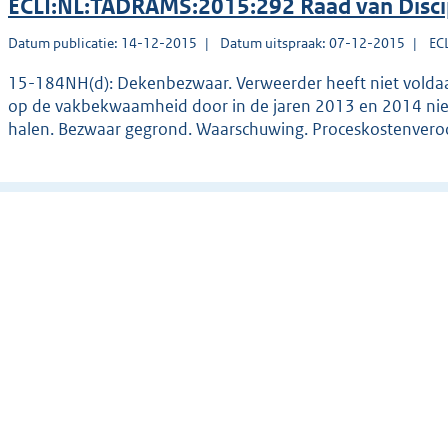
ECLI:NL:TADRAMS:2015:292 Raad van Disc
Datum publicatie: 14-12-2015
Datum uitspraak: 07-12-2015
EC
15-184NH(d): Dekenbezwaar. Verweerder heeft niet voldaan
op de vakbekwaamheid door in de jaren 2013 en 2014 niet 
halen. Bezwaar gegrond. Waarschuwing. Proceskostenveroo