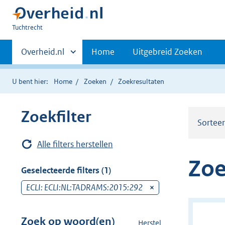
U
Tuchtrecht
bent
Primaire
hier:
Andere
Overheid.nl
Home
Uitgebreid Zoeken
sites
navigatie
binnen
U bent hier:
Home
Zoeken
Zoekresultaten
Zoekfilter
Sortee
Alle filters herstellen
Zoe
Geselecteerde filters (1)
ECLI: ECLI:NL:TADRAMS:2015:292
v
e
r
Zoek op woord(en)
Herstel
z