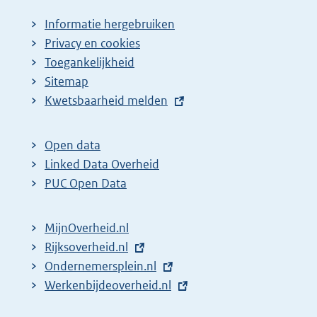
Informatie hergebruiken
Privacy en cookies
Toegankelijkheid
Sitemap
E
Kwetsbaarheid melden
x
t
Open data
e
Linked Data Overheid
r
PUC Open Data
n
e
MijnOverheid.nl
l
E
Rijksoverheid.nl
i
x
E
Ondernemersplein.nl
n
t
x
E
Werkenbijdeoverheid.nl
k
e
t
x
: