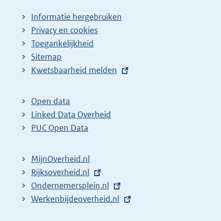
Informatie hergebruiken
Privacy en cookies
Toegankelijkheid
Sitemap
E
Kwetsbaarheid melden
x
t
Open data
e
Linked Data Overheid
r
PUC Open Data
n
e
MijnOverheid.nl
l
E
Rijksoverheid.nl
i
x
E
Ondernemersplein.nl
n
t
x
E
Werkenbijdeoverheid.nl
k
e
t
x
: