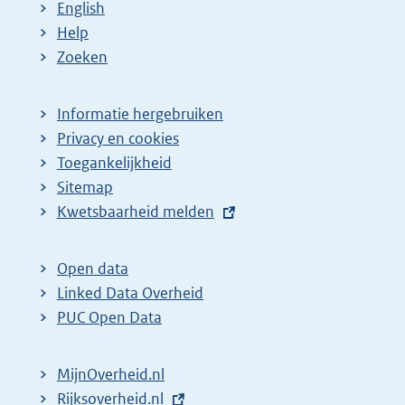
English
Help
Zoeken
Informatie hergebruiken
Privacy en cookies
Toegankelijkheid
Sitemap
E
Kwetsbaarheid melden
x
t
Open data
e
Linked Data Overheid
r
PUC Open Data
n
e
MijnOverheid.nl
l
E
Rijksoverheid.nl