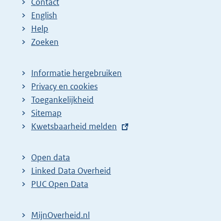
Contact
English
Help
Zoeken
Informatie hergebruiken
Privacy en cookies
Toegankelijkheid
Sitemap
E
Kwetsbaarheid melden
x
t
Open data
e
Linked Data Overheid
r
PUC Open Data
n
e
MijnOverheid.nl
l