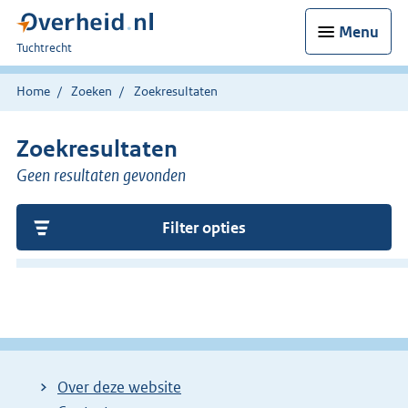
Menu
U
Tuchtrecht
bent
hier:
Home
Zoeken
Zoekresultaten
Zoekresultaten
Geen resultaten gevonden
Filter opties
Over deze website