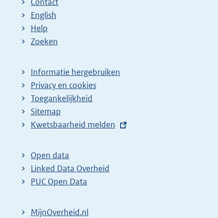
Contact
English
Help
Zoeken
Informatie hergebruiken
Privacy en cookies
Toegankelijkheid
Sitemap
E
Kwetsbaarheid melden
x
t
Open data
e
Linked Data Overheid
r
PUC Open Data
n
e
MijnOverheid.nl
l