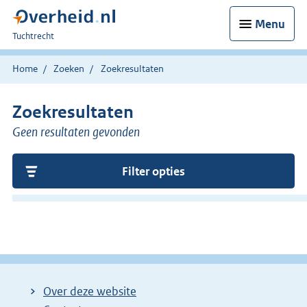
Menu
U
Tuchtrecht
bent
hier:
Home
Zoeken
Zoekresultaten
Zoekresultaten
Geen resultaten gevonden
Filter opties
Over deze website