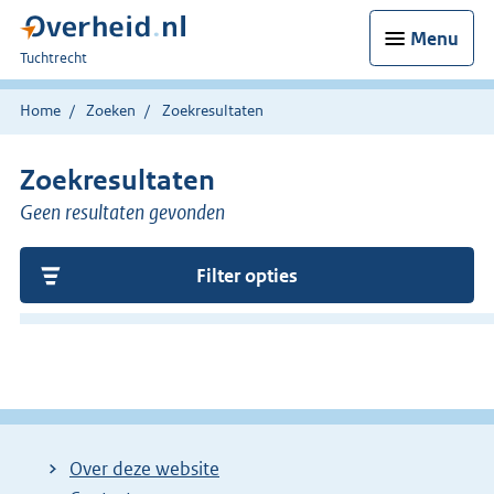
Menu
U
Tuchtrecht
bent
hier:
Home
Zoeken
Zoekresultaten
Zoekresultaten
Geen resultaten gevonden
Filter opties
Over deze website