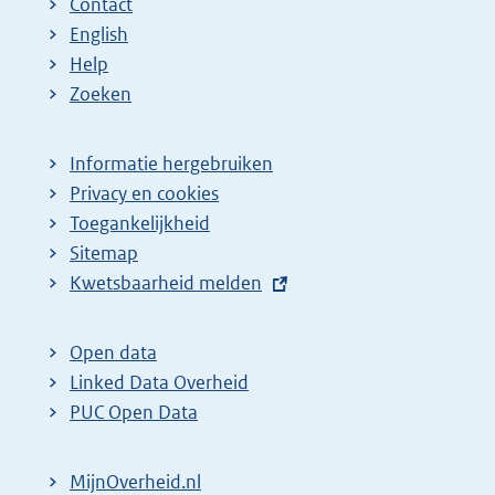
Contact
English
Help
Zoeken
Informatie hergebruiken
Privacy en cookies
Toegankelijkheid
Sitemap
E
Kwetsbaarheid melden
x
t
Open data
e
Linked Data Overheid
r
PUC Open Data
n
e
MijnOverheid.nl
l