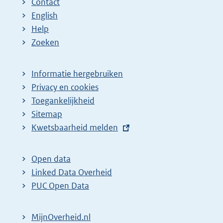
Contact
English
Help
Zoeken
Informatie hergebruiken
Privacy en cookies
Toegankelijkheid
Sitemap
E
Kwetsbaarheid melden
x
t
Open data
e
Linked Data Overheid
r
PUC Open Data
n
e
MijnOverheid.nl
l