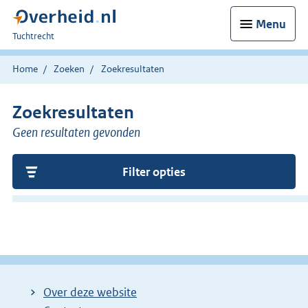
Menu
U
Tuchtrecht
bent
hier:
Home
Zoeken
Zoekresultaten
Zoekresultaten
Geen resultaten gevonden
Filter opties
Over deze website