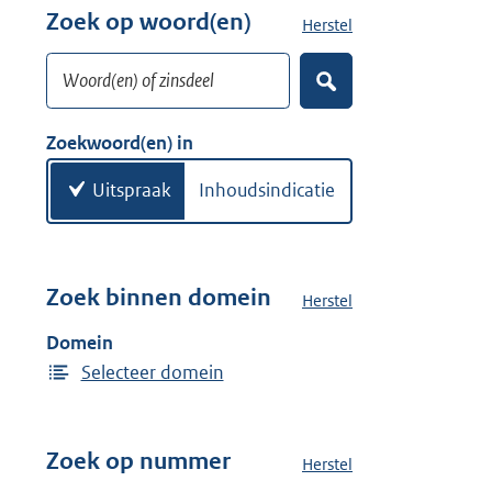
w
Zoek op woord(en)
Herstel
z
i
o
j
Woord(en) of zinsdeel
e
Z
d
k
o
e
w
e
Zoekwoord(en) in
r
k
o
e
o
Uitspraak
Inhoudsindicatie
n
r
d
(
e
Zoek binnen domein
Herstel
h
n
e
Domein
)
t
Selecteer domein
d
o
m
Zoek op nummer
e
Herstel
a
i
l