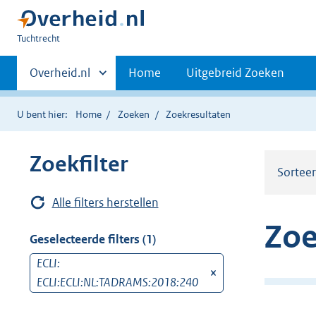
U
Tuchtrecht
bent
Primaire
hier:
Andere
Overheid.nl
Home
Uitgebreid Zoeken
sites
navigatie
binnen
U bent hier:
Home
Zoeken
Zoekresultaten
Zoekfilter
Sortee
Alle filters herstellen
Zoe
Geselecteerde filters (1)
ECLI:
v
ECLI:ECLI:NL:TADRAMS:2018:240
e
r