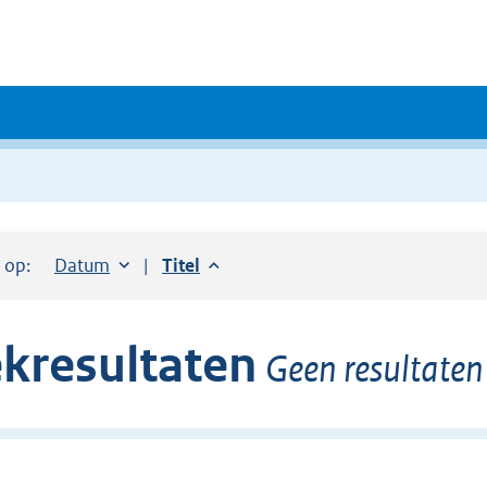
r op:
Sorteer op:
Datum
aflopend
Sorteer op:
Titel
aflopend
kresultaten
Geen resultate