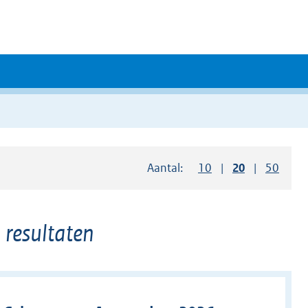
Aantal:
Toon
10
resultaten per pag
Toon
20
resultaten 
Toon
50
resul
 resultaten