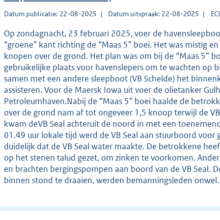
Datum publicatie: 22-08-2025
Datum uitspraak: 22-08-2025
EC
Op zondagnacht, 23 februari 2025, voer de havensleepboot
“groene” kant richting de “Maas 5” boei. Het was mistig e
knopen over de grond. Het plan was om bij de “Maas 5” boe
gebruikelijke plaats voor havenslepers om te wachten op
samen met een andere sleepboot (VB Schelde) het binne
assisteren. Voor de Maersk Iowa uit voer de olietanker Gul
Petroleumhaven.Nabij de “Maas 5” boei haalde de betrokke
over de grond nam af tot ongeveer 1,5 knoop terwijl de V
kwam deVB Seal achteruit de noord in met een toenemend
01.49 uur lokale tijd werd de VB Seal aan stuurboord voor
duidelijk dat de VB Seal water maakte. De betrokkene heef
op het stenen talud gezet, om zinken te voorkomen. Ander
en brachten bergingspompen aan boord van de VB Seal. D
binnen stond te draaien, werden bemanningsleden onwel.