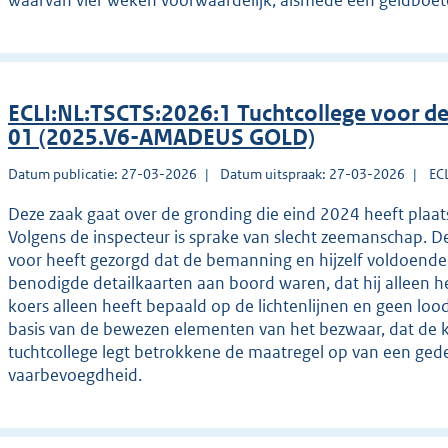
waarvan vier weken voorwaardelijk, alsmede een geldboete
ECLI:NL:TSCTS:2026:1 Tuchtcollege voor 
01 (2025.V6-AMADEUS GOLD)
Datum publicatie: 27-03-2026
Datum uitspraak: 27-03-2026
EC
Deze zaak gaat over de gronding die eind 2024 heeft plaa
Volgens de inspecteur is sprake van slecht zeemanschap. De 
voor heeft gezorgd dat de bemanning en hijzelf voldoende g
benodigde detailkaarten aan boord waren, dat hij alleen he
koers alleen heeft bepaald op de lichtenlijnen en geen lood
basis van de bewezen elementen van het bezwaar, dat de kl
tuchtcollege legt betrokkene de maatregel op van een gede
vaarbevoegdheid.