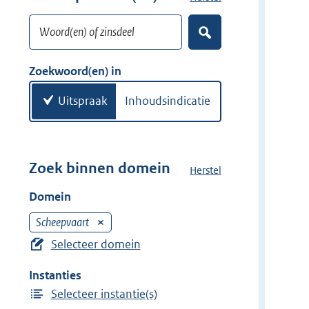
w
o
i
Woord(en) of zinsdeel
e
Z
j
k
o
d
w
e
Zoekwoord(en) in
e
k
o
e
r
o
Uitspraak
Inhoudsindicatie
n
r
d
(
e
Zoek binnen domein
Herstel
h
n
e
Domein
)
t
d
Scheepvaart
V
o
e
Selecteer domein
m
r
e
Instanties
w
i
Selecteer instantie(s)
i
n