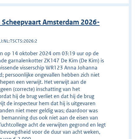
de Scheepvaart Amsterdam 2026-
LI:NL:TSCTS:2026:2
pen op 14 oktober 2024 om 03:19 uur op de
de garnalenkotter ZK147 De Kim (De Kim) is
t vissende visserschip WR123 Anna Johanna
; persoonlijke ongevallen hebben zich niet
hepen een verwijt. Het verwijt aan de
 geen (correcte) inschatting van het
t hij de brug verliet en dat hij de brug
t de inspecteur hem dat hij is uitgevaren
maanden niet meer geldig was; daardoor was
e bemanning dus ook niet aan de eisen van
 Tuchtcollege acht de verwijten gegrond en legt
rbevoegdheid voor de duur van acht weken,