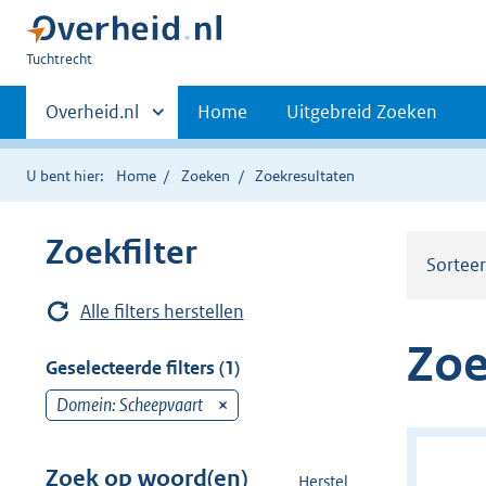
U
Tuchtrecht
bent
Primaire
hier:
Andere
Overheid.nl
Home
Uitgebreid Zoeken
sites
navigatie
binnen
U bent hier:
Home
Zoeken
Zoekresultaten
Zoekfilter
Sortee
Alle filters herstellen
Zoe
Geselecteerde filters (1)
Domein: Scheepvaart
v
e
r
Zoek op woord(en)
Herstel
z