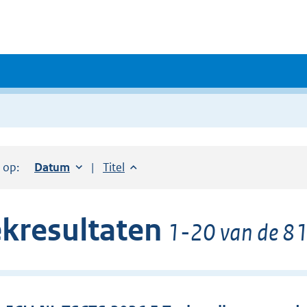
r op:
Sorteer op:
Datum
oplopend
Sorteer op:
Titel
oplopend
kresultaten
1-20 van de 81