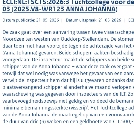
ECLI:NL:TSCTS:2026:3 Tuchtcollege voor 
03 (2025.V8-WR123 ANNA JOHANNA)
Datum publicatie: 21-05-2026
Datum uitspraak: 21-05-2026
EC
De zaak gaat over een aanvaring tussen twee visserssche
Noordzee ten westen van Ouddorp/Stellendam. De stomen
daar toen met haar voorzijde tegen de achterzijde van he
(Anna Johanna) gevaren. Beide schepen raakten beschadigd
voorgedaan. De inspecteur maakt de schippers van beide sc
schipper van de Anna Johanna – waar deze zaak over gaat – 
terwijl dat wel nodig was vanwege het gevaar van een aanva
verwijt de inspecteur hem dat hij is uitgevaren ondanks da
plaatsvervangend schipper al anderhalve maand verlopen w
waarschuwing was gegeven door inspecteurs van de ILT. Zon
vaarbevoegdheidsbewijs niet geldig en voldeed de bemannin
minimale bemanningssterkte (visserij)’. Het Tuchtcollege a
van de Anna Johanna de maatregel op van een voorwaardel
de duur van drie (3) weken en een geldboete van € 1.500,-