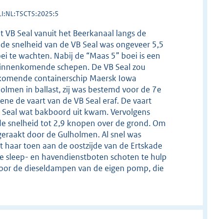
LI:NL:TSCTS:2025:5
 VB Seal vanuit het Beerkanaal langs de
n de snelheid van de VB Seal was ongeveer 5,5
i te wachten. Nabij de “Maas 5” boei is een
 binnenkomende schepen. De VB Seal zou
nkomende containerschip Maersk Iowa
holmen in ballast, zij was bestemd voor de 7e
ne de vaart van de VB Seal eraf. De vaart
B Seal wat bakboord uit kwam. Vervolgens
e snelheid tot 2,9 knopen over de grond. Om
 geraakt door de Gulholmen. Al snel was
t haar toen aan de oostzijde van de Ertskade
e sleep- en havendienstboten schoten te hulp
oor de dieseldampen van de eigen pomp, die