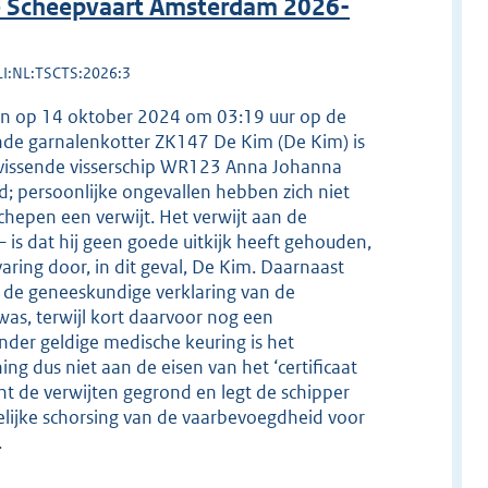
de Scheepvaart Amsterdam 2026-
LI:NL:TSCTS:2026:3
pen op 14 oktober 2024 om 03:19 uur op de
de garnalenkotter ZK147 De Kim (De Kim) is
t vissende visserschip WR123 Anna Johanna
; persoonlijke ongevallen hebben zich niet
hepen een verwijt. Het verwijt aan de
is dat hij geen goede uitkijk heeft gehouden,
ring door, in dit geval, De Kim. Daarnaast
t de geneeskundige verklaring van de
as, terwijl kort daarvoor nog een
der geldige medische keuring is het
g dus niet aan de eisen van het ‘certificaat
cht de verwijten gegrond en legt de schipper
ijke schorsing van de vaarbevoegdheid voor
.