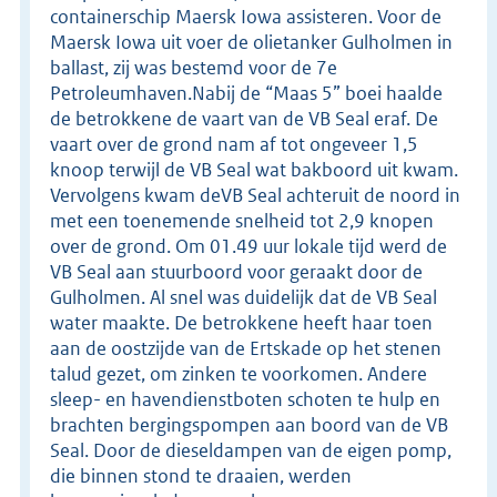
containerschip Maersk Iowa assisteren. Voor de
Maersk Iowa uit voer de olietanker Gulholmen in
ballast, zij was bestemd voor de 7e
Petroleumhaven.Nabij de “Maas 5” boei haalde
de betrokkene de vaart van de VB Seal eraf. De
vaart over de grond nam af tot ongeveer 1,5
knoop terwijl de VB Seal wat bakboord uit kwam.
Vervolgens kwam deVB Seal achteruit de noord in
met een toenemende snelheid tot 2,9 knopen
over de grond. Om 01.49 uur lokale tijd werd de
VB Seal aan stuurboord voor geraakt door de
Gulholmen. Al snel was duidelijk dat de VB Seal
water maakte. De betrokkene heeft haar toen
aan de oostzijde van de Ertskade op het stenen
talud gezet, om zinken te voorkomen. Andere
sleep- en havendienstboten schoten te hulp en
brachten bergingspompen aan boord van de VB
Seal. Door de dieseldampen van de eigen pomp,
die binnen stond te draaien, werden