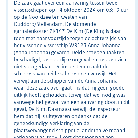
De zaak gaat over een aanvaring tussen twee
vissersschepen op 14 oktober 2024 om 03:19 uur
op de Noordzee ten westen van
Ouddorp/Stellendam. De stomende
garnalenkotter ZK147 De Kim (De Kim) is daar
toen met haar voorzijde tegen de achterzijde van
het vissende visserschip WR123 Anna Johanna
(Anna Johanna) gevaren. Beide schepen raakten
beschadigd; persoonlijke ongevallen hebben zich
niet voorgedaan. De inspecteur maakt de
schippers van beide schepen een verwijt. Het
verwijt aan de schipper van de Anna Johanna –
waar deze zaak over gaat – is dat hij geen goede
uitkijk heeft gehouden, terwijl dat wel nodig was
vanwege het gevaar van een aanvaring door, in dit
geval, De Kim. Daarnaast verwijt de inspecteur
hem dat hij is uitgevaren ondanks dat de
geneeskundige verklaring van de
plaatsvervangend schipper al anderhalve maand
verlopen was, terwijl kort daarvoor nog een