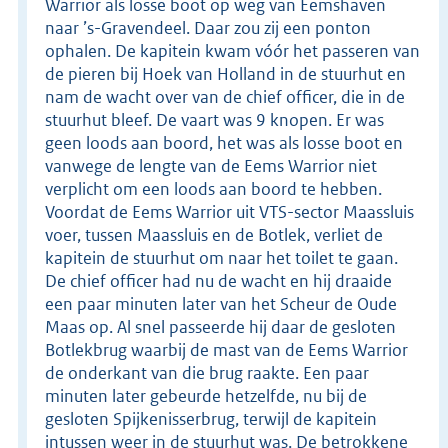
Warrior als losse boot op weg van Eemshaven
naar ’s-Gravendeel. Daar zou zij een ponton
ophalen. De kapitein kwam vóór het passeren van
de pieren bij Hoek van Holland in de stuurhut en
nam de wacht over van de chief officer, die in de
stuurhut bleef. De vaart was 9 knopen. Er was
geen loods aan boord, het was als losse boot en
vanwege de lengte van de Eems Warrior niet
verplicht om een loods aan boord te hebben.
Voordat de Eems Warrior uit VTS-sector Maassluis
voer, tussen Maassluis en de Botlek, verliet de
kapitein de stuurhut om naar het toilet te gaan.
De chief officer had nu de wacht en hij draaide
een paar minuten later van het Scheur de Oude
Maas op. Al snel passeerde hij daar de gesloten
Botlekbrug waarbij de mast van de Eems Warrior
de onderkant van die brug raakte. Een paar
minuten later gebeurde hetzelfde, nu bij de
gesloten Spijkenisserbrug, terwijl de kapitein
intussen weer in de stuurhut was. De betrokkene