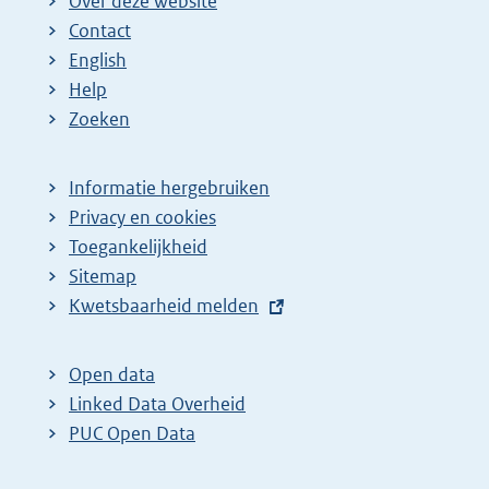
Over deze website
Contact
English
Help
Zoeken
Informatie hergebruiken
Privacy en cookies
Toegankelijkheid
Sitemap
E
Kwetsbaarheid melden
x
t
Open data
e
Linked Data Overheid
r
PUC Open Data
n
e