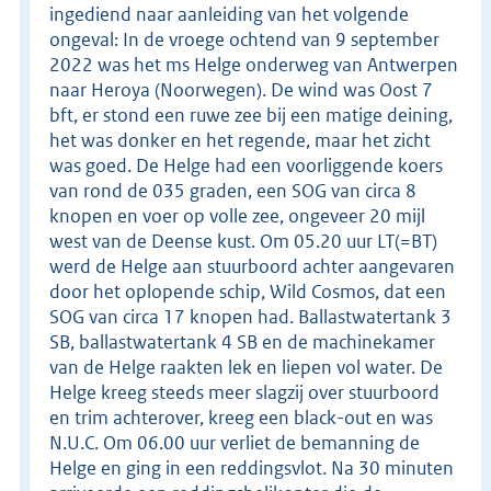
ingediend naar aanleiding van het volgende
ongeval: In de vroege ochtend van 9 september
2022 was het ms Helge onderweg van Antwerpen
naar Heroya (Noorwegen). De wind was Oost 7
bft, er stond een ruwe zee bij een matige deining,
het was donker en het regende, maar het zicht
was goed. De Helge had een voorliggende koers
van rond de 035 graden, een SOG van circa 8
knopen en voer op volle zee, ongeveer 20 mijl
west van de Deense kust. Om 05.20 uur LT(=BT)
werd de Helge aan stuurboord achter aangevaren
door het oplopende schip, Wild Cosmos, dat een
SOG van circa 17 knopen had. Ballastwatertank 3
SB, ballastwatertank 4 SB en de machinekamer
van de Helge raakten lek en liepen vol water. De
Helge kreeg steeds meer slagzij over stuurboord
en trim achterover, kreeg een black-out en was
N.U.C. Om 06.00 uur verliet de bemanning de
Helge en ging in een reddingsvlot. Na 30 minuten