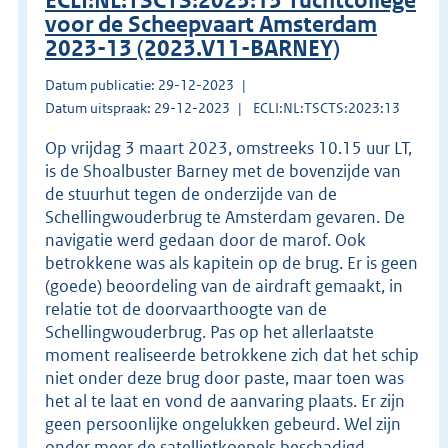
ECLI:NL:TSCTS:2023:13 Tuchtcollege
voor de Scheepvaart Amsterdam
2023-13 (2023.V11-BARNEY)
Datum publicatie: 29-12-2023
Datum uitspraak: 29-12-2023
ECLI:NL:TSCTS:2023:13
Op vrijdag 3 maart 2023, omstreeks 10.15 uur LT,
is de Shoalbuster Barney met de bovenzijde van
de stuurhut tegen de onderzijde van de
Schellingwouderbrug te Amsterdam gevaren. De
navigatie werd gedaan door de marof. Ook
betrokkene was als kapitein op de brug. Er is geen
(goede) beoordeling van de airdraft gemaakt, in
relatie tot de doorvaarthoogte van de
Schellingwouderbrug. Pas op het allerlaatste
moment realiseerde betrokkene zich dat het schip
niet onder deze brug door paste, maar toen was
het al te laat en vond de aanvaring plaats. Er zijn
geen persoonlijke ongelukken gebeurd. Wel zijn
onder meer de satellietkoepels beschadigd