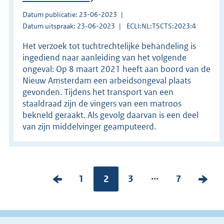
Datum publicatie: 23-06-2023
Datum uitspraak: 23-06-2023
ECLI:NL:TSCTS:2023:4
Het verzoek tot tuchtrechtelijke behandeling is
ingediend naar aanleiding van het volgende
ongeval: Op 8 maart 2021 heeft aan boord van de
Nieuw Amsterdam een arbeidsongeval plaats
gevonden. Tijdens het transport van een
staaldraad zijn de vingers van een matroos
bekneld geraakt. Als gevolg daarvan is een deel
van zijn middelvinger geamputeerd.
...
V
P
1
Pagina:
2
P
3
P
7
V
o
a
a
a
o
r
g
g
g
l
i
i
i
i
g