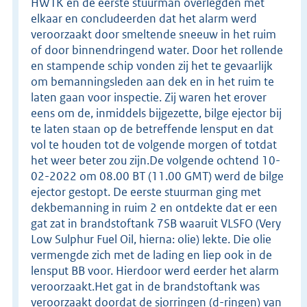
HWTK en de eerste stuurman overlegden met
elkaar en concludeerden dat het alarm werd
veroorzaakt door smeltende sneeuw in het ruim
of door binnendringend water. Door het rollende
en stampende schip vonden zij het te gevaarlijk
om bemanningsleden aan dek en in het ruim te
laten gaan voor inspectie. Zij waren het erover
eens om de, inmiddels bijgezette, bilge ejector bij
te laten staan op de betreffende lensput en dat
vol te houden tot de volgende morgen of totdat
het weer beter zou zijn.De volgende ochtend 10-
02-2022 om 08.00 BT (11.00 GMT) werd de bilge
ejector gestopt. De eerste stuurman ging met
dekbemanning in ruim 2 en ontdekte dat er een
gat zat in brandstoftank 7SB waaruit VLSFO (Very
Low Sulphur Fuel Oil, hierna: olie) lekte. Die olie
vermengde zich met de lading en liep ook in de
lensput BB voor. Hierdoor werd eerder het alarm
veroorzaakt.Het gat in de brandstoftank was
veroorzaakt doordat de sjorringen (d-ringen) van