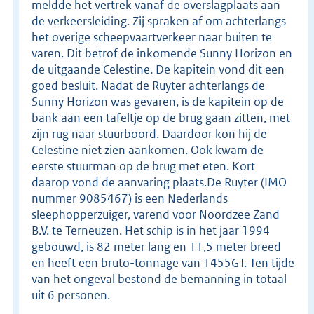
meldde het vertrek vanaf de overslagplaats aan
de verkeersleiding. Zij spraken af om achterlangs
het overige scheepvaartverkeer naar buiten te
varen. Dit betrof de inkomende Sunny Horizon en
de uitgaande Celestine. De kapitein vond dit een
goed besluit. Nadat de Ruyter achterlangs de
Sunny Horizon was gevaren, is de kapitein op de
bank aan een tafeltje op de brug gaan zitten, met
zijn rug naar stuurboord. Daardoor kon hij de
Celestine niet zien aankomen. Ook kwam de
eerste stuurman op de brug met eten. Kort
daarop vond de aanvaring plaats.De Ruyter (IMO
nummer 9085467) is een Nederlands
sleephopperzuiger, varend voor Noordzee Zand
B.V. te Terneuzen. Het schip is in het jaar 1994
gebouwd, is 82 meter lang en 11,5 meter breed
en heeft een bruto-tonnage van 1455GT. Ten tijde
van het ongeval bestond de bemanning in totaal
uit 6 personen.