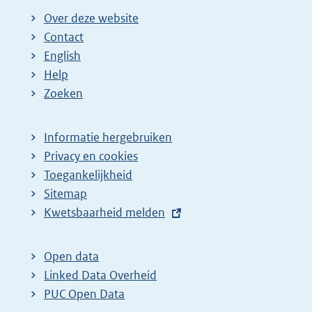
Over deze website
g
n
n
n
e
Contact
e
a
a
a
n
English
p
:
:
:
d
Help
a
e
Zoeken
g
p
i
a
Informatie hergebruiken
n
g
Privacy en cookies
a
i
Toegankelijkheid
z
n
Sitemap
o
a
E
Kwetsbaarheid melden
e
z
x
t
k
o
Open data
e
r
e
Linked Data Overheid
r
e
k
PUC Open Data
n