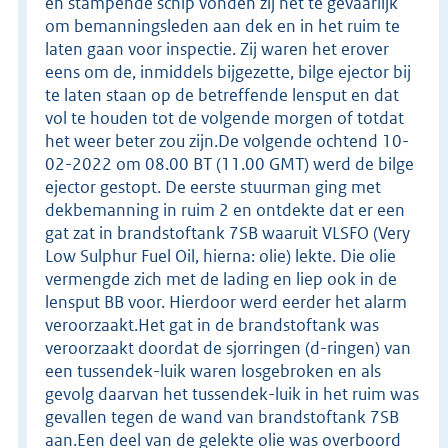
en stampende schip vonden zij het te gevaarlijk
om bemanningsleden aan dek en in het ruim te
laten gaan voor inspectie. Zij waren het erover
eens om de, inmiddels bijgezette, bilge ejector bij
te laten staan op de betreffende lensput en dat
vol te houden tot de volgende morgen of totdat
het weer beter zou zijn.De volgende ochtend 10-
02-2022 om 08.00 BT (11.00 GMT) werd de bilge
ejector gestopt. De eerste stuurman ging met
dekbemanning in ruim 2 en ontdekte dat er een
gat zat in brandstoftank 7SB waaruit VLSFO (Very
Low Sulphur Fuel Oil, hierna: olie) lekte. Die olie
vermengde zich met de lading en liep ook in de
lensput BB voor. Hierdoor werd eerder het alarm
veroorzaakt.Het gat in de brandstoftank was
veroorzaakt doordat de sjorringen (d-ringen) van
een tussendek-luik waren losgebroken en als
gevolg daarvan het tussendek-luik in het ruim was
gevallen tegen de wand van brandstoftank 7SB
aan.Een deel van de gelekte olie was overboord