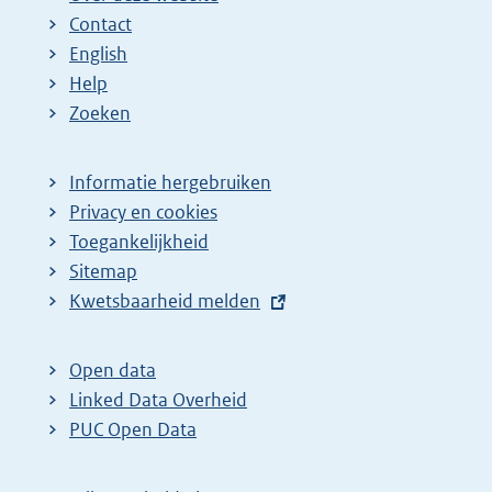
Contact
e
a
English
p
:
Help
a
Zoeken
g
i
Informatie hergebruiken
n
Privacy en cookies
a
Toegankelijkheid
z
Sitemap
o
E
Kwetsbaarheid melden
e
x
t
k
Open data
e
r
Linked Data Overheid
r
e
PUC Open Data
n
s
e