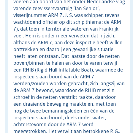
voeren aan boord van het onder Nederlandse vlag
varende zeevissersvaartuig ‘Jan Senior’,
visserijnummer ARM 7. J. S. was schipper, tevens
wachtdoend officier op dit schip (hierna: de ARM
7), dat toen in territoriale wateren van Frankrijk
voer. Hem is onder meer verweten dat hij zich,
althans de ARM 7, aan deze inspectie heeft willen
onttrekken en daarbij een gevaarlijke situatie
heeft laten ontstaan. Dat laatste door de netten
boven/binnen te halen en door te varen terwijl
een RHIB (Rigid Hull Inflatable Boat), waarmee de
inspecteurs aan boord van de ARM 7
werden/zouden worden gebracht, zich langszij van
de ARM 7 bevond, waardoor de RHIB met zijn
schroef in de netten verstrikt raakte, daardoor
een draaiende beweging maakte en, met toen
nog de twee bemanningsleden en één van de
inspecteurs aan boord, deels onder water,
achterstevoren door de ARM 7 werd
meegetrokken. Het verwijt aan betrokkene P. G.,