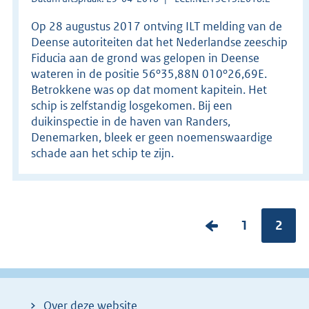
Op 28 augustus 2017 ontving ILT melding van de
Deense autoriteiten dat het Nederlandse zeeschip
Fiducia aan de grond was gelopen in Deense
wateren in de positie 56º35,88N 010º26,69E.
Betrokkene was op dat moment kapitein. Het
schip is zelfstandig losgekomen. Bij een
duikinspectie in de haven van Randers,
Denemarken, bleek er geen noemenswaardige
schade aan het schip te zijn.
V
P
1
Pagin
2
o
a
r
g
i
i
Over deze website
g
n