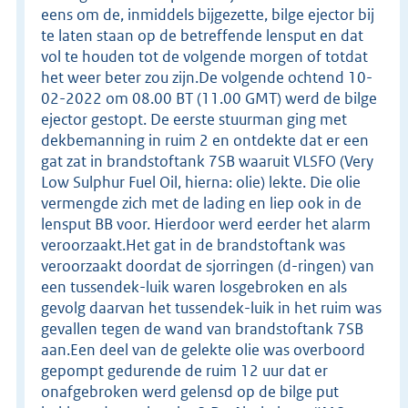
eens om de, inmiddels bijgezette, bilge ejector bij
te laten staan op de betreffende lensput en dat
vol te houden tot de volgende morgen of totdat
het weer beter zou zijn.De volgende ochtend 10-
02-2022 om 08.00 BT (11.00 GMT) werd de bilge
ejector gestopt. De eerste stuurman ging met
dekbemanning in ruim 2 en ontdekte dat er een
gat zat in brandstoftank 7SB waaruit VLSFO (Very
Low Sulphur Fuel Oil, hierna: olie) lekte. Die olie
vermengde zich met de lading en liep ook in de
lensput BB voor. Hierdoor werd eerder het alarm
veroorzaakt.Het gat in de brandstoftank was
veroorzaakt doordat de sjorringen (d-ringen) van
een tussendek-luik waren losgebroken en als
gevolg daarvan het tussendek-luik in het ruim was
gevallen tegen de wand van brandstoftank 7SB
aan.Een deel van de gelekte olie was overboord
gepompt gedurende de ruim 12 uur dat er
onafgebroken werd gelensd op de bilge put