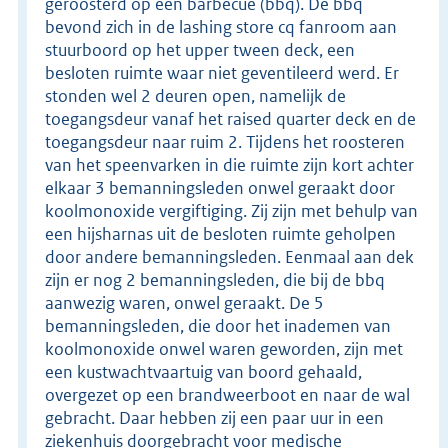
geroosterd op een barbecue (bbq). De bbq
bevond zich in de lashing store cq fanroom aan
stuurboord op het upper tween deck, een
besloten ruimte waar niet geventileerd werd. Er
stonden wel 2 deuren open, namelijk de
toegangsdeur vanaf het raised quarter deck en de
toegangsdeur naar ruim 2. Tijdens het roosteren
van het speenvarken in die ruimte zijn kort achter
elkaar 3 bemanningsleden onwel geraakt door
koolmonoxide vergiftiging. Zij zijn met behulp van
een hijsharnas uit de besloten ruimte geholpen
door andere bemanningsleden. Eenmaal aan dek
zijn er nog 2 bemanningsleden, die bij de bbq
aanwezig waren, onwel geraakt. De 5
bemanningsleden, die door het inademen van
koolmonoxide onwel waren geworden, zijn met
een kustwachtvaartuig van boord gehaald,
overgezet op een brandweerboot en naar de wal
gebracht. Daar hebben zij een paar uur in een
ziekenhuis doorgebracht voor medische