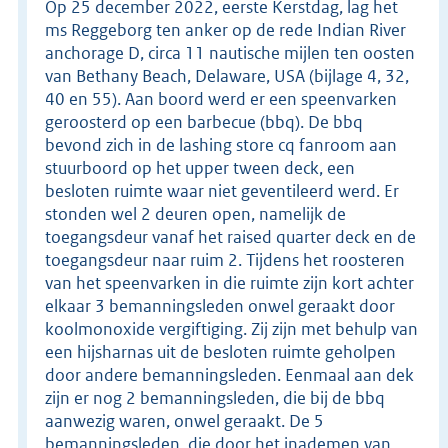
Op 25 december 2022, eerste Kerstdag, lag het
ms Reggeborg ten anker op de rede Indian River
anchorage D, circa 11 nautische mijlen ten oosten
van Bethany Beach, Delaware, USA (bijlage 4, 32,
40 en 55). Aan boord werd er een speenvarken
geroosterd op een barbecue (bbq). De bbq
bevond zich in de lashing store cq fanroom aan
stuurboord op het upper tween deck, een
besloten ruimte waar niet geventileerd werd. Er
stonden wel 2 deuren open, namelijk de
toegangsdeur vanaf het raised quarter deck en de
toegangsdeur naar ruim 2. Tijdens het roosteren
van het speenvarken in die ruimte zijn kort achter
elkaar 3 bemanningsleden onwel geraakt door
koolmonoxide vergiftiging. Zij zijn met behulp van
een hijsharnas uit de besloten ruimte geholpen
door andere bemanningsleden. Eenmaal aan dek
zijn er nog 2 bemanningsleden, die bij de bbq
aanwezig waren, onwel geraakt. De 5
bemanningsleden, die door het inademen van