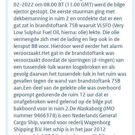
02-2022 om 08.00 BT (11.00 GMT) werd de bilge
ejector gestopt. De eerste stuurman ging met
dekbemanning in ruim 2 en ontdekte dat er een
gat zat in brandstoftank 7SB waaruit VLSFO (Very
Low Sulphur Fuel Oil, hierna: olie) lekte. Die olie
vermengde zich met de lading en liep ook in de
lensput BB voor. Hierdoor werd eerder het alarm
veroorzaakt.Het gat in de brandstoftank was
veroorzaakt doordat de sjorringen (d-ringen) van
een tussendek-luik waren losgebroken en als
gevolg daarvan het tussendek-luik in het ruim was
gevallen tegen de wand van brandstoftank 7SB
aan.Een deel van de gelekte olie was overboord
gepompt gedurende de ruim 12 uur dat er
onafgebroken werd gelensd op de bilge put
bakboord voor in ruim 2.De Alaskaborg (IMO
nummer 9466374) is een Nederlands General
Cargo Ship, varend voor rederij Wagenborg
Shipping B.V. Het schip is in het jaar 2012