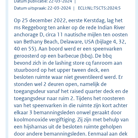
Datum publicatie: 22-03-2024
Datum uitspraak: 22-03-2024
ECLI:NL:TSCTS:2024:5
Op 25 december 2022, eerste Kerstdag, lag het
ms Reggeborg ten anker op de rede Indian River
anchorage D, circa 11 nautische mijlen ten oosten
van Bethany Beach, Delaware, USA (bijlage 4, 32,
40 en 55). Aan boord werd er een speenvarken
geroosterd op een barbecue (bbq). De bbq
bevond zich in de lashing store cq fanroom aan
stuurboord op het upper tween deck, een
besloten ruimte waar niet geventileerd werd. Er
stonden wel 2 deuren open, namelijk de
toegangsdeur vanaf het raised quarter deck en de
toegangsdeur naar ruim 2. Tijdens het roosteren
van het speenvarken in die ruimte zijn kort achter
elkaar 3 bemanningsleden onwel geraakt door
koolmonoxide vergiftiging. Zij zijn met behulp van
een hijsharnas uit de besloten ruimte geholpen
door andere bemanningsleden. Eenmaal aan dek