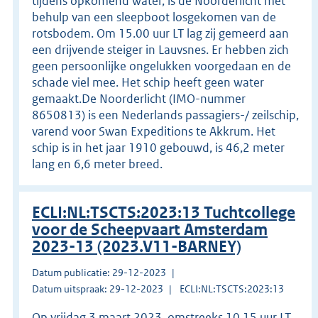
tijdens opkomend water, is de Noorderlicht met
behulp van een sleepboot losgekomen van de
rotsbodem. Om 15.00 uur LT lag zij gemeerd aan
een drijvende steiger in Lauvsnes. Er hebben zich
geen persoonlijke ongelukken voorgedaan en de
schade viel mee. Het schip heeft geen water
gemaakt.De Noorderlicht (IMO-nummer
8650813) is een Nederlands passagiers-/ zeilschip,
varend voor Swan Expeditions te Akkrum. Het
schip is in het jaar 1910 gebouwd, is 46,2 meter
lang en 6,6 meter breed.
ECLI:NL:TSCTS:2023:13 Tuchtcollege
voor de Scheepvaart Amsterdam
2023-13 (2023.V11-BARNEY)
Datum publicatie: 29-12-2023
Datum uitspraak: 29-12-2023
ECLI:NL:TSCTS:2023:13
Op vrijdag 3 maart 2023, omstreeks 10.15 uur LT,