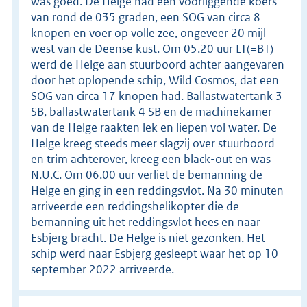
was goed. De Helge had een voorliggende koers
van rond de 035 graden, een SOG van circa 8
knopen en voer op volle zee, ongeveer 20 mijl
west van de Deense kust. Om 05.20 uur LT(=BT)
werd de Helge aan stuurboord achter aangevaren
door het oplopende schip, Wild Cosmos, dat een
SOG van circa 17 knopen had. Ballastwatertank 3
SB, ballastwatertank 4 SB en de machinekamer
van de Helge raakten lek en liepen vol water. De
Helge kreeg steeds meer slagzij over stuurboord
en trim achterover, kreeg een black-out en was
N.U.C. Om 06.00 uur verliet de bemanning de
Helge en ging in een reddingsvlot. Na 30 minuten
arriveerde een reddingshelikopter die de
bemanning uit het reddingsvlot hees en naar
Esbjerg bracht. De Helge is niet gezonken. Het
schip werd naar Esbjerg gesleept waar het op 10
september 2022 arriveerde.