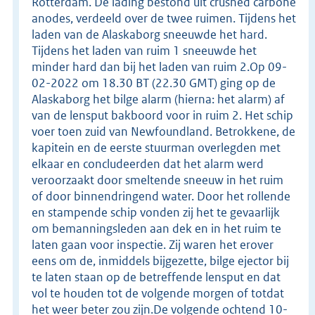
Rotterdam. De lading bestond uit crushed carbone
anodes, verdeeld over de twee ruimen. Tijdens het
laden van de Alaskaborg sneeuwde het hard.
Tijdens het laden van ruim 1 sneeuwde het
minder hard dan bij het laden van ruim 2.Op 09-
02-2022 om 18.30 BT (22.30 GMT) ging op de
Alaskaborg het bilge alarm (hierna: het alarm) af
van de lensput bakboord voor in ruim 2. Het schip
voer toen zuid van Newfoundland. Betrokkene, de
kapitein en de eerste stuurman overlegden met
elkaar en concludeerden dat het alarm werd
veroorzaakt door smeltende sneeuw in het ruim
of door binnendringend water. Door het rollende
en stampende schip vonden zij het te gevaarlijk
om bemanningsleden aan dek en in het ruim te
laten gaan voor inspectie. Zij waren het erover
eens om de, inmiddels bijgezette, bilge ejector bij
te laten staan op de betreffende lensput en dat
vol te houden tot de volgende morgen of totdat
het weer beter zou zijn.De volgende ochtend 10-