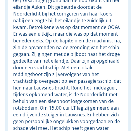
de (rotsachtige) grond aan de noordkant van het
eilandje Auken. Dit gebeurde doordat de
Noorderlicht bij het corrigeren van haar koers
nabij een engte bij het eilandje te zuidelijk uit
kwam. Betrokkene was op dat moment de OOW.
Er was een uitkijk, maar die was op dat moment
benedendeks. Op de kapitein en de machinist na,
zijn de opvarenden na de gronding van het schip
gegaan. Zij gingen met de bijboot naar het droge
gedeelte van het eilandje. Daar zijn zij opgehaald
door een vrachtschip. Met een lokale
reddingsboot zijn zij vervolgens van het
vrachtschip overgezet op een passagiersschip, dat
hen naar Lauvsnes bracht. Rond het middaguur,
tijdens opkomend water, is de Noorderlicht met
behulp van een sleepboot losgekomen van de
rotsbodem. Om 15.00 uur LT lag zij gemeerd aan
een drijvende steiger in Lauvsnes. Er hebben zich
geen persoonlijke ongelukken voorgedaan en de
schade viel mee. Het schip heeft geen water