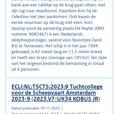
bank aan een tafeltje op de brug gaan zitten, met
zijn rug naar stuurboord. Daardoor kon hij de
Celestine niet zien aankomen. Ook kwam de
eerste stuurman op de brug met eten. Kort
daarop vond de aanvaring plaats.De Ruyter (IMO
nummer 9085467) is een Nederlands
sleephopperzuiger, varend voor Noordzee Zand
B.V. te Terneuzen. Het schip is in het jaar 1994
gebouwd, is 82 meter lang en 11,5 meter breed
en heeft een bruto-tonnage van 1455GT. Ten tijde
van het ongeval bestond de bemanning in totaal
uit 6 personen.
ECLI:NL:TSCTS:2023:9 Tuchtcollege
voor de Scheepvaart Amsterdam
2023-9 (2023.V7-UK34 KOBUS JR)
Datum publicatie: 10-11-2023
Datum uitspraak: 10-11-2023
ECLI:NL:TSCTS:2023:9