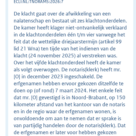
ECLI:NL:TNORAMS:2026:7
De klacht gaat over de afwikkeling van een
nalatenschap en bestaat uit zes klachtonderdelen.
De kamer heeft klager niet-ontvankelijk verklaard
in de klachtonderdelen één t/m vier vanwege het
feit dat de wettelijke driejaarstermijn (artikel 99
lid 21 Wna) ten tijde van het indienen van de
klacht (24 november 2025) al verstreken was.
Over het vijfde klachtonderdeel heeft de kamer
als volgt overwogen. De notaris(klerk) heeft mr.
[O] in december 2023 ingeschakeld. De
erfgenamen hebben ervoor gekozen ditzelfde te
doen op (of rond) 7 maart 2024. Het enkele feit
dat mr. [O] gevestigd is in Noord-Brabant, op 150
kilometer afstand van het kantoor van de notaris
en in de regio waar de erfgenamen wonen, is
onvoldoende om aan te nemen dat er sprake is
van partijdig handelen door de notaris(klerk). Dat
de erfgenamen er later voor hebben gekozen