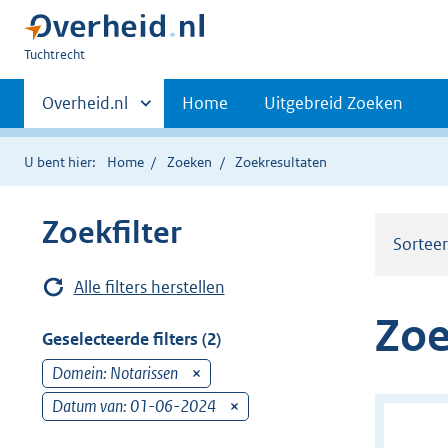
U
Tuchtrecht
bent
Primaire
hier:
Andere
Overheid.nl
Home
Uitgebreid Zoeken
sites
navigatie
binnen
U bent hier:
Home
Zoeken
Zoekresultaten
Zoekfilter
Sortee
Alle filters herstellen
Zoe
Geselecteerde filters (2)
Domein: Notarissen
v
e
Datum van: 01-06-2024
v
r
e