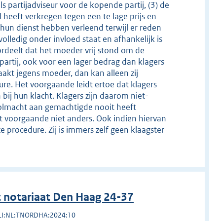
als partijadviseur voor de kopende partij, (3) de
heeft verkregen tegen een te lage prijs en
) hun dienst hebben verleend terwijl er reden
olledig onder invloed staat en afhankelijk is
rdeelt dat het moeder vrij stond om de
artij, ook voor een lager bedrag dan klagers
aakt jegens moeder, dan kan alleen zij
dure. Het voorgaande leidt ertoe dat klagers
 bij hun klacht. Klagers zijn daarom niet-
volmacht aan gemachtigde nooit heeft
t voorgaande niet anders. Ook indien hiervan
 procedure. Zij is immers zelf geen klaagster
 notariaat Den Haag 24-37
LI:NL:TNORDHA:2024:10