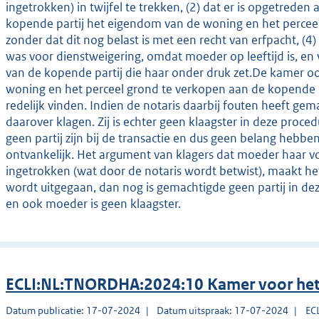
ingetrokken) in twijfel te trekken, (2) dat er is opgetreden 
kopende partij het eigendom van de woning en het perceel 
zonder dat dit nog belast is met een recht van erfpacht, (4
was voor dienstweigering, omdat moeder op leeftijd is, en v
van de kopende partij die haar onder druk zet.De kamer oo
woning en het perceel grond te verkopen aan de kopende p
redelijk vinden. Indien de notaris daarbij fouten heeft gem
daarover klagen. Zij is echter geen klaagster in deze proce
geen partij zijn bij de transactie en dus geen belang hebben
ontvankelijk. Het argument van klagers dat moeder haar 
ingetrokken (wat door de notaris wordt betwist), maakt he
wordt uitgegaan, dan nog is gemachtigde geen partij in deze
en ook moeder is geen klaagster.
ECLI:NL:TNORDHA:2024:10 Kamer voor het
Datum publicatie: 17-07-2024
Datum uitspraak: 17-07-2024
EC