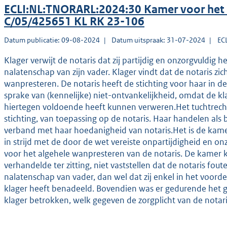
ECLI:NL:TNORARL:2024:30 Kamer voor het
C/05/425651 KL RK 23-106
Datum publicatie: 09-08-2024
Datum uitspraak: 31-07-2024
EC
Klager verwijt de notaris dat zij partijdig en onzorgvuldig 
nalatenschap van zijn vader. Klager vindt dat de notaris zi
wanpresteren. De notaris heeft de stichting voor haar in de 
sprake van (kennelijke) niet-ontvankelijkheid, omdat de kla
hiertegen voldoende heeft kunnen verweren.Het tuchtrecht 
stichting, van toepassing op de notaris. Haar handelen als
verband met haar hoedanigheid van notaris.Het is de kame
in strijd met de door de wet vereiste onpartijdigheid en on
voor het algehele wanpresteren van de notaris. De kamer 
verhandelde ter zitting, niet vaststellen dat de notaris fo
nalatenschap van vader, dan wel dat zij enkel in het voorde
klager heeft benadeeld. Bovendien was er gedurende het gr
klager betrokken, welk gegeven de zorgplicht van de notari