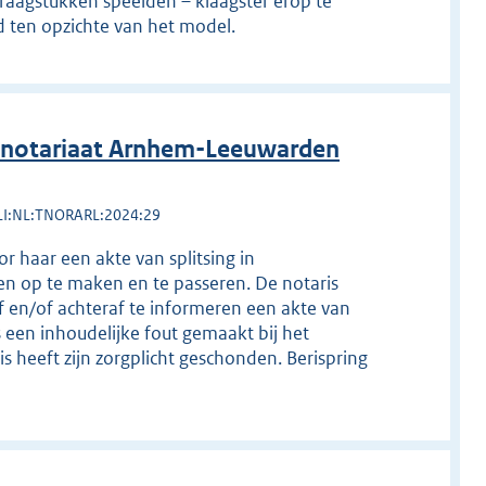
vraagstukken speelden – klaagster erop te
d ten opzichte van het model.
 notariaat Arnhem-Leeuwarden
LI:NL:TNORARL:2024:29
 haar een akte van splitsing in
n op te maken en te passeren. De notaris
 en/of achteraf te informeren een akte van
 een inhoudelijke fout gemaakt bij het
is heeft zijn zorgplicht geschonden. Berispring