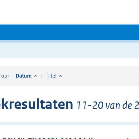
r op:
Sorteer op:
Datum
aflopend
Sorteer op:
Titel
oplopend
kresultaten
11-20 van de 2