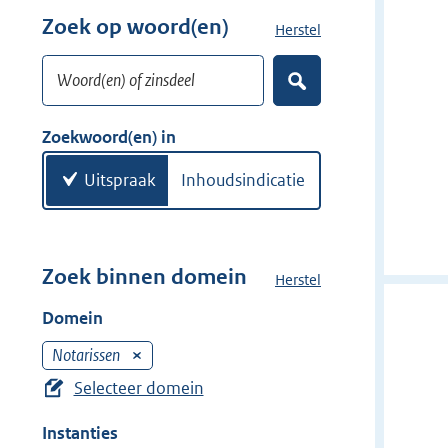
w
r
Zoek op woord(en)
Herstel
z
i
w
o
j
i
Woord(en) of zinsdeel
e
d
Z
j
k
o
e
d
w
e
Zoekwoord(en) in
r
e
k
o
e
r
o
Uitspraak
Inhoudsindicatie
n
r
d
(
e
Zoek binnen domein
Herstel
h
n
e
Domein
)
t
d
Notarissen
V
o
e
Selecteer domein
m
r
e
Instanties
w
i