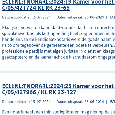
ECLI:NL:TNORARL:2024:19 Kamer voor het
C/05/421724 KL RK 23-65
Datum publicatie: 12-07-2024
Datum uitspraak: 26-06-2024
EC
Klaagster verwijt de kandidaat-notaris dat hij ten onrechte
speculatieverbod als kettingbeding heeft opgenomen in d
handelen van de kandidaat-notaris werd de goede naam van 
risico om tegenover de gemeente een boete te verbeuren.
professionele partij is met eigen juristen in dienst en klaa
geaccepteerd en de kamer acht de klacht daarom ongegro
ECLI:NL:TNORARL:2024:23 Kamer voor het
C/05/427966 / KL RK 23-127
Datum publicatie: 15-07-2024
Datum uitspraak: 26-06-2024
EC
Een notaris heeft een ministerieplicht en mag niet op de st