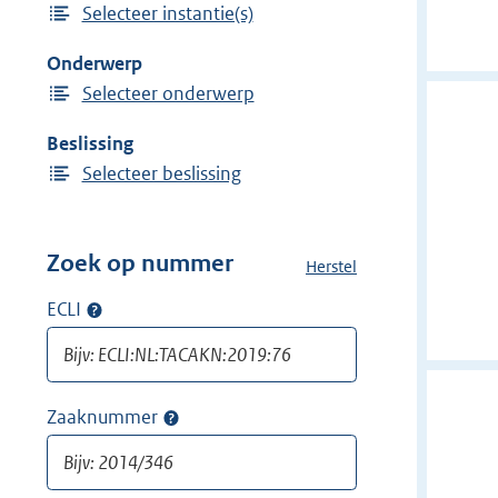
Selecteer instantie(s)
i
n
j
Onderwerp
d
Selecteer onderwerp
e
r
Beslissing
f
Selecteer beslissing
i
l
t
Zoek op nummer
Herstel
a
e
l
ECLI
Op
r
l
ECLI
:
e
zoeken
f
N
i
o
Zaaknummer
Op
l
t
zaaknummer
t
a
zoeken
e
r