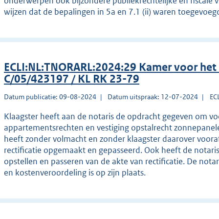
onderwerpen ook bijzondere publiekrechtelijke en fiscale 
wijzen dat de bepalingen in 5a en 7.1 (ii) waren toegevoeg
ECLI:NL:TNORARL:2024:29 Kamer voor het
C/05/423197 / KL RK 23-79
Datum publicatie: 09-08-2024
Datum uitspraak: 12-07-2024
EC
Klaagster heeft aan de notaris de opdracht gegeven om voor
appartementsrechten en vestiging opstalrecht zonnepanele
heeft zonder volmacht en zonder klaagster daarover vooraf
rectificatie opgemaakt en gepasseerd. Ook heeft de notaris
opstellen en passeren van de akte van rectificatie. De notar
en kostenveroordeling is op zijn plaats.