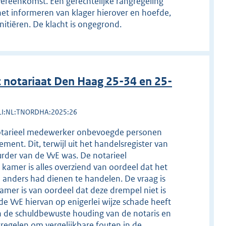
ereenkomst. Een gerechtelijke rangregeling
 het informeren van klager hierover en hoefde,
initiëren. De klacht is ongegrond.
notariaat Den Haag 25-34 en 25-
LI:NL:TNORDHA:2025:26
 notarieel medewerker onbevoegde personen
ent. Dit, terwijl uit het handelsregister van
rder van de VvE was. De notarieel
mer is alles overziend van oordeel dat het
e anders had dienen te handelen. De vraag is
 kamer is van oordeel dat deze drempel niet is
 de VvE hiervan op enigerlei wijze schade heeft
de schuldbewuste houding van de notaris en
tregelen om vergelijkbare fouten in de