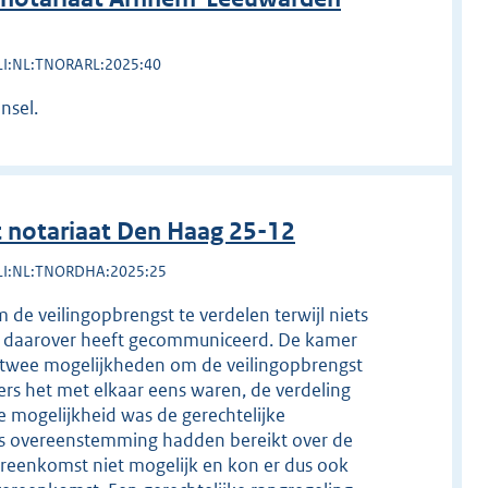
LI:NL:TNORARL:2025:40
nsel.
 notariaat Den Haag 25-12
LI:NL:TNORDHA:2025:25
m de veilingopbrengst te verdelen terwijl niets
jk daarover heeft gecommuniceerd. De kamer
ren twee mogelijkheden om de veilingopbrengst
sers het met elkaar eens waren, de verdeling
 mogelijkheid was de gerechtelijke
ers overeenstemming hadden bereikt over de
vereenkomst niet mogelijk en kon er dus ook