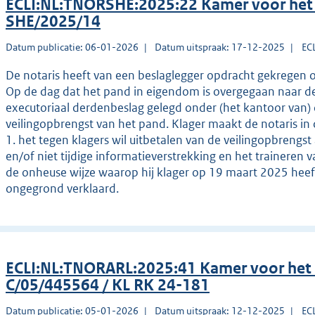
ECLI:NL:TNORSHE:2025:22 Kamer voor het 
SHE/2025/14
Datum publicatie: 06-01-2026
Datum uitspraak: 17-12-2025
EC
De notaris heeft van een beslaglegger opdracht gekregen o
Op de dag dat het pand in eigendom is overgegaan naar de
executoriaal derdenbeslag gelegd onder (het kantoor van)
veilingopbrengst van het pand. Klager maakt de notaris in 
1. het tegen klagers wil uitbetalen van de veilingopbrengs
en/of niet tijdige informatieverstrekking en het traineren 
de onheuse wijze waarop hij klager op 19 maart 2025 heef
ongegrond verklaard.
ECLI:NL:TNORARL:2025:41 Kamer voor het
C/05/445564 / KL RK 24-181
Datum publicatie: 05-01-2026
Datum uitspraak: 12-12-2025
EC