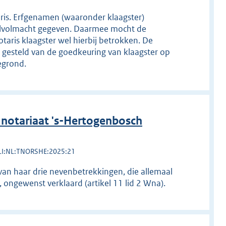
aris. Erfgenamen (waaronder klaagster)
delvolmacht gegeven. Daarmee mocht de
otaris klaagster wel hierbij betrokken. De
jk gesteld van de goedkeuring van klaagster op
egrond.
notariaat 's-Hertogenbosch
LI:NL:TNORSHE:2025:21
van haar drie nevenbetrekkingen, die allemaal
ongewenst verklaard (artikel 11 lid 2 Wna).