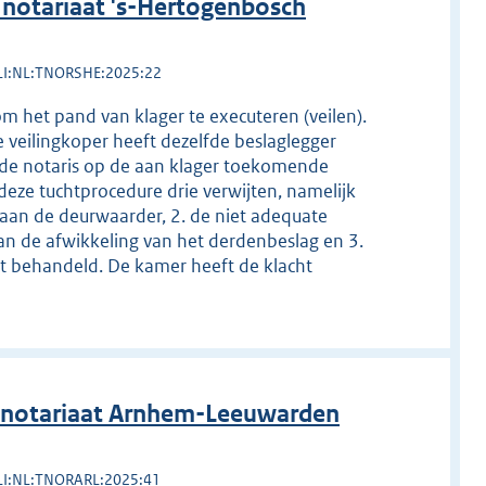
notariaat 's-Hertogenbosch
LI:NL:TNORSHE:2025:22
m het pand van klager te executeren (veilen).
 veilingkoper heeft dezelfde beslaglegger
 de notaris op de aan klager toekomende
deze tuchtprocedure drie verwijten, namelijk
t aan de deurwaarder, 2. de niet adequate
van de afwikkeling van het derdenbeslag en 3.
t behandeld. De kamer heeft de klacht
 notariaat Arnhem-Leeuwarden
LI:NL:TNORARL:2025:41