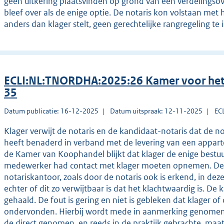
geen uitkering plaatsvinden op grond van een verdelingsov
bleef over als de enige optie. De notaris kon volstaan met
anders dan klager stelt, geen gerechtelijke rangregeling te 
ECLI:NL:TNORDHA:2025:26 Kamer voor het 
35
Datum publicatie: 16-12-2025
Datum uitspraak: 12-11-2025
EC
Klager verwijt de notaris en de kandidaat-notaris dat de
heeft benaderd in verband met de levering van een appartem
de Kamer van Koophandel blijkt dat klager de enige bestuu
medewerker had contact met klager moeten opnemen. De ka
notariskantoor, zoals door de notaris ook is erkend, in dez
echter of dit zo verwijtbaar is dat het klachtwaardig is. De
gehaald. De fout is gering en niet is gebleken dat klager of
ondervonden. Hierbij wordt mede in aanmerking genomen 
de direct genomen, en reeds in de praktijk gebrachte, maa