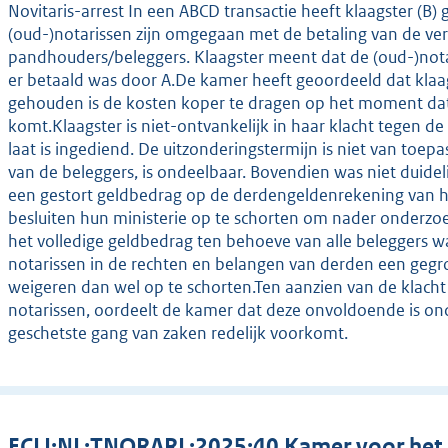
Novitaris-arrest In een ABCD transactie heeft klaagster (B)
(oud-)notarissen zijn omgegaan met de betaling van de ve
pandhouders/beleggers. Klaagster meent dat de (oud-)nota
er betaald was door A.De kamer heeft geoordeeld dat klaags
gehouden is de kosten koper te dragen op het moment dat 
komt.Klaagster is niet-ontvankelijk in haar klacht tegen d
laat is ingediend. De uitzonderingstermijn is niet van toe
van de beleggers, is ondeelbaar. Bovendien was niet duidel
een gestort geldbedrag op de derdengeldenrekening van h
besluiten hun ministerie op te schorten om nader onderzoe
het volledige geldbedrag ten behoeve van alle beleggers 
notarissen in de rechten en belangen van derden een geg
weigeren dan wel op te schorten.Ten aanzien van de klach
notarissen, oordeelt de kamer dat deze onvoldoende is o
geschetste gang van zaken redelijk voorkomt.
ECLI:NL:TNORARL:2025:40 Kamer voor het