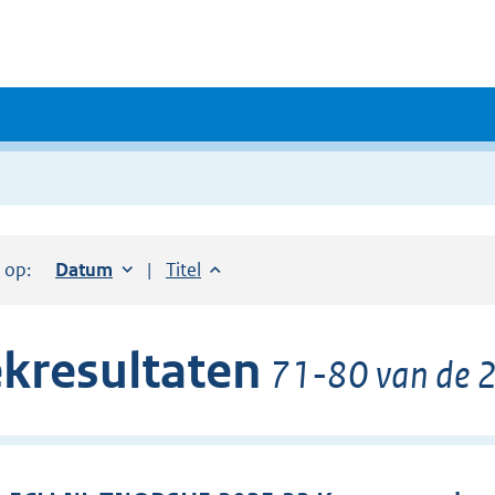
r op:
Sorteer op:
Datum
oplopend
Sorteer op:
Titel
oplopend
kresultaten
71-80 van de 2