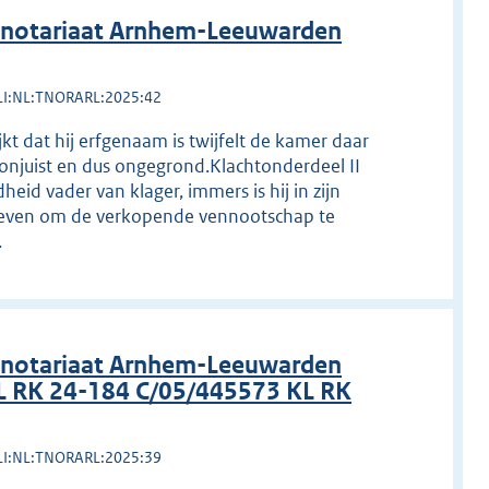
 notariaat Arnhem-Leeuwarden
LI:NL:TNORARL:2025:42
kt dat hij erfgenaam is twijfelt de kamer daar
jk onjuist en dus ongegrond.Klachtonderdeel II
id vader van klager, immers is hij in zijn
ebleven om de verkopende vennootschap te
.
 notariaat Arnhem-Leeuwarden
L RK 24-184 C/05/445573 KL RK
LI:NL:TNORARL:2025:39