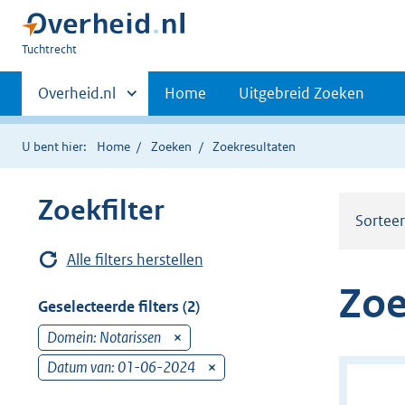
U
Tuchtrecht
bent
Primaire
hier:
Andere
Overheid.nl
Home
Uitgebreid Zoeken
sites
navigatie
binnen
U bent hier:
Home
Zoeken
Zoekresultaten
Zoekfilter
Sortee
Alle filters herstellen
Zoe
Geselecteerde filters (2)
Domein: Notarissen
v
e
Datum van: 01-06-2024
v
r
e