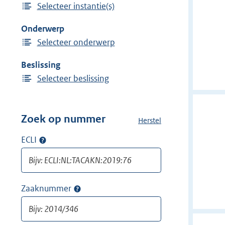
Selecteer instantie(s)
i
n
j
Onderwerp
d
Selecteer onderwerp
e
r
Beslissing
f
Selecteer beslissing
i
l
t
Zoek op nummer
Herstel
a
e
l
ECLI
Op
r
l
ECLI
:
e
zoeken
f
N
i
o
Zaaknummer
Op
l
t
zaaknummer
t
a
zoeken
e
r