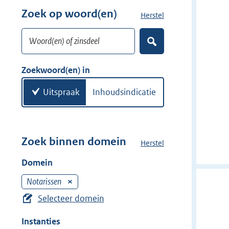
w
r
Zoek op woord(en)
Herstel
z
i
w
o
j
i
Woord(en) of zinsdeel
e
d
Z
j
k
o
e
d
w
e
Zoekwoord(en) in
r
e
k
o
e
r
o
Uitspraak
Inhoudsindicatie
n
r
d
(
e
Zoek binnen domein
Herstel
h
n
e
Domein
)
t
d
Notarissen
V
o
e
Selecteer domein
m
r
e
Instanties
w
i