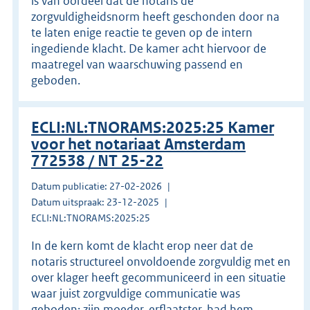
is van oordeel dat de notaris de
zorgvuldigheidsnorm heeft geschonden door na
te laten enige reactie te geven op de intern
ingediende klacht. De kamer acht hiervoor de
maatregel van waarschuwing passend en
geboden.
ECLI:NL:TNORAMS:2025:25 Kamer
voor het notariaat Amsterdam
772538 / NT 25-22
Datum publicatie: 27-02-2026
Datum uitspraak: 23-12-2025
ECLI:NL:TNORAMS:2025:25
In de kern komt de klacht erop neer dat de
notaris structureel onvoldoende zorgvuldig met en
over klager heeft gecommuniceerd in een situatie
waar juist zorgvuldige communicatie was
geboden: zijn moeder, erflaatster, had hem