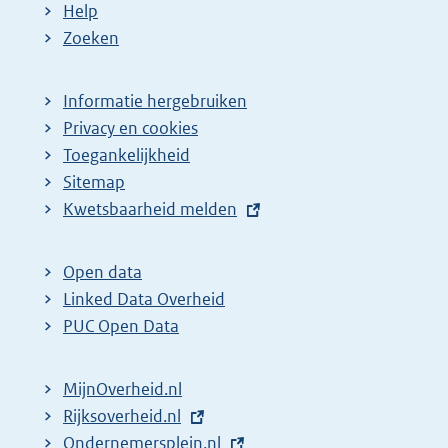
Help
e
Zoeken
p
a
Informatie hergebruiken
g
Privacy en cookies
i
Toegankelijkheid
n
Sitemap
a
E
Kwetsbaarheid melden
z
x
t
o
Open data
e
e
Linked Data Overheid
r
k
PUC Open Data
n
r
e
e
MijnOverheid.nl
l
s
E
Rijksoverheid.nl
i
x
E
Ondernemersplein.nl
u