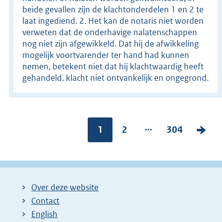
beide gevallen zijn de klachtonderdelen 1 en 2 te
laat ingediend. 2. Het kan de notaris niet worden
verweten dat de onderhavige nalatenschappen
nog niet zijn afgewikkeld. Dat hij de afwikkeling
mogelijk voortvarender ter hand had kunnen
nemen, betekent niet dat hij klachtwaardig heeft
gehandeld. klacht niet ontvankelijk en ongegrond.
...
Pagina:
1
P
2
P
304
V
a
a
o
g
g
l
i
i
g
Over deze website
n
n
e
Contact
a
a
n
English
:
:
d