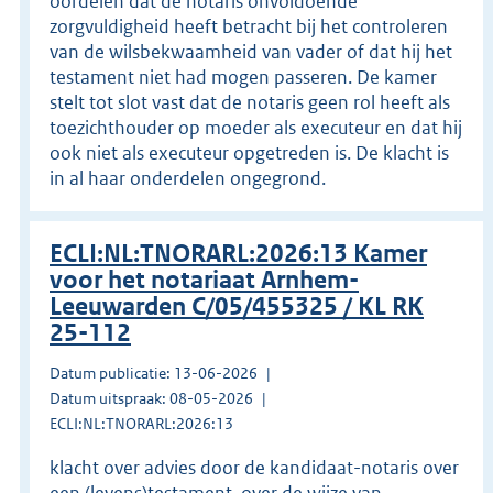
oordelen dat de notaris onvoldoende
zorgvuldigheid heeft betracht bij het controleren
van de wilsbekwaamheid van vader of dat hij het
testament niet had mogen passeren. De kamer
stelt tot slot vast dat de notaris geen rol heeft als
toezichthouder op moeder als executeur en dat hij
ook niet als executeur opgetreden is. De klacht is
in al haar onderdelen ongegrond.
ECLI:NL:TNORARL:2026:13 Kamer
voor het notariaat Arnhem-
Leeuwarden C/05/455325 / KL RK
25-112
Datum publicatie: 13-06-2026
Datum uitspraak: 08-05-2026
ECLI:NL:TNORARL:2026:13
klacht over advies door de kandidaat-notaris over
een (levens)testament, over de wijze van