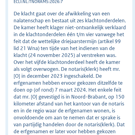
ECLI:NL:TNORAMS:2026:7
De klacht gaat over de afwikkeling van een
nalatenschap en bestaat uit zes klachtonderdelen.
De kamer heeft klager niet-ontvankelijk verklaard
in de klachtonderdelen één t/m vier vanwege het
feit dat de wettelijke driejaarstermijn (artikel 99
lid 21 Wna) ten tijde van het indienen van de
klacht (24 november 2025) al verstreken was.
Over het vijfde klachtonderdeel heeft de kamer
als volgt overwogen. De notaris(klerk) heeft mr.
[O] in december 2023 ingeschakeld. De
erfgenamen hebben ervoor gekozen ditzelfde te
doen op (of rond) 7 maart 2024. Het enkele feit
dat mr. [O] gevestigd is in Noord-Brabant, op 150
kilometer afstand van het kantoor van de notaris
en in de regio waar de erfgenamen wonen, is
onvoldoende om aan te nemen dat er sprake is
van partijdig handelen door de notaris(klerk). Dat
de erfgenamen er later voor hebben gekozen