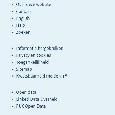
g
n
n
n
n
e
Over deze website
e
a
a
a
a
n
Contact
p
:
:
:
:
d
English
a
e
Help
g
p
Zoeken
i
a
n
g
Informatie hergebruiken
a
i
Privacy en cookies
z
n
Toegankelijkheid
Sitemap
o
a
E
Kwetsbaarheid melden
e
z
x
k
o
t
Open data
r
e
e
Linked Data Overheid
e
k
r
PUC Open Data
s
r
n