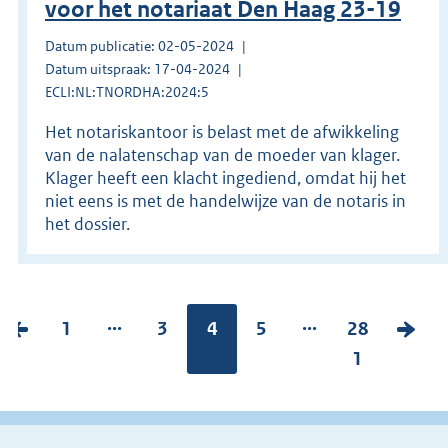
voor het notariaat Den Haag 23-19
Datum publicatie: 02-05-2024
Datum uitspraak: 17-04-2024
ECLI:NL:TNORDHA:2024:5
Het notariskantoor is belast met de afwikkeling
van de nalatenschap van de moeder van klager.
Klager heeft een klacht ingediend, omdat hij het
niet eens is met de handelwijze van de notaris in
het dossier.
...
...
V
P
1
P
3
Pagina:
4
P
5
P
28
V
o
a
a
a
a
1
o
r
g
g
g
g
l
i
i
i
i
i
g