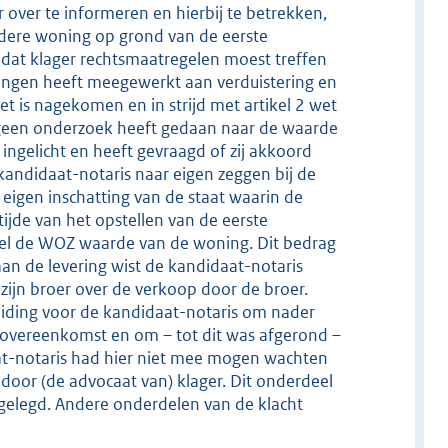
over te informeren en hierbij te betrekken,
ndere woning op grond van de eerste
dat klager rechtsmaatregelen moest treffen
ningen heeft meegewerkt aan verduistering en
niet is nagekomen en in strijd met artikel 2 wet
 geen onderzoek heeft gedaan naar de waarde
ingelicht en heeft gevraagd of zij akkoord
andidaat-notaris naar eigen zeggen bij de
eigen inschatting van de staat waarin de
ijde van het opstellen van de eerste
el de WOZ waarde van de woning. Dit bedrag
an de levering wist de kandidaat-notaris
zijn broer over de verkoop door de broer.
eiding voor de kandidaat-notaris om nader
opovereenkomst en om – tot dit was afgerond –
aat-notaris had hier niet mee mogen wachten
or (de advocaat van) klager. Dit onderdeel
gelegd. Andere onderdelen van de klacht