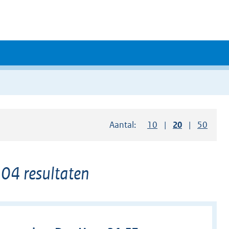
Aantal:
Toon
10
resultaten per pag
Toon
20
resultaten 
Toon
50
resul
04 resultaten