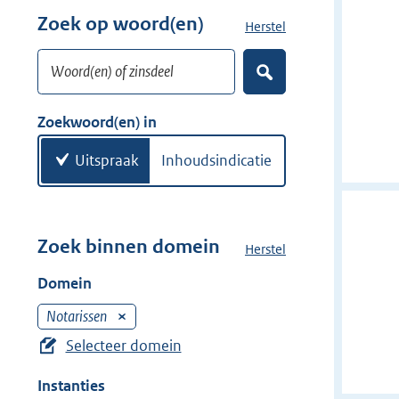
w
r
Zoek op woord(en)
Herstel
z
i
w
o
j
i
Woord(en) of zinsdeel
e
d
Z
j
k
o
e
d
w
e
Zoekwoord(en) in
r
e
k
o
e
r
o
Uitspraak
Inhoudsindicatie
n
r
d
(
e
Zoek binnen domein
Herstel
h
n
e
Domein
)
t
d
Notarissen
V
o
e
Selecteer domein
m
r
e
Instanties
w
i