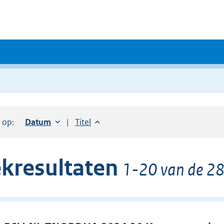
r op:
Sorteer op:
Datum
oplopend
Sorteer op:
Titel
oplopend
kresultaten
1-20 van de 28