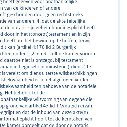
g heeft gegeven voor onafhankelijke
n van de kinderen of andere
eeft geschonden door geen rechtstreeks
ie van anderen. 4. dat de akte feitelijke
Dat de notaris zijn geheimhoudingsplicht heeft
 door in het (concept)testament en in zijn
 heeft om het bewind op te heffen, terwijl
it kan (artikel 4:178 lid 2 Burgerlijk
hten onder 1.,2. en 3. stelt de kamer voorop
daartoe niet is ontzegd, bij testament
aan in beginsel zijn ministerie (-dienst) te
is vereist om diens uiterste wilsbeschikkingen
 wilsbekwaamheid is in het algemeen verder
lsbekwaamheid ten behoeve van de notariële
g. Het behoort tot de
 onafhankelijke wilsvorming van degene die
p grond van artikel 43 lid 1 Wna zich ervan
egrijpt en dat de inhoud van deze akte(n)
informatieplicht hoort tot de kerntaken van
s.De kamer oordeelt dat de door de notaris