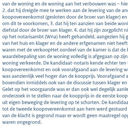
van de woning en de woning aan het verbouwen was – hier 
2. dat hij dreigde mee te werken aan de levering van de a
koopovereenkomst (gesloten door de broer van klager) en 
om dit te voorkomen, 3. dat hij ten aanzien van beide wo
diefstal door de broer van klager. 4. dat hij zijn zorgplicht 
op het notarisambt (Wna) heeft gehandeld, aangezien hij
van het huis en klager en de andere erfgenamen niet heeft 
waren met de verkoopHet oordeel van de kamer is dat de k
waardebepaling van de woning volledig is afgegaan op zijn 
woning verkeerde. De kandidaat-notaris kende echter ten t
koopovereenkomst en ook voorafgaand aan de levering w
was aanzienlijk veel hoger dan de koopprijs. Voorafgaand a
bovendien inmiddels ook van de discussie tussen klager en 
Gelet op het voorgaande was er dan ook wel degelijk aanl
onderzoek in te stellen naar de koopprijs in de eerste ko
uit eigen beweging de levering op te schorten. De kandid
tot de tweede koopovereenkomst aan hem werd gestuurd do
van de klacht is gegrond maar er wordt geen maatregel op
waren ongegrond.