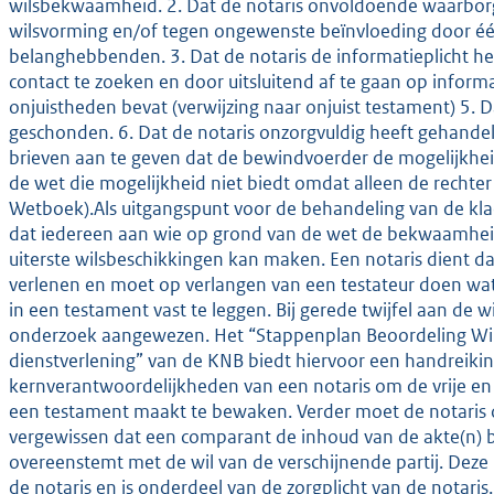
wilsbekwaamheid. 2. Dat de notaris onvoldoende waarbor
wilsvorming en/of tegen ongewenste beïnvloeding door éé
belanghebbenden. 3. Dat de notaris de informatieplicht h
contact te zoeken en door uitsluitend af te gaan op informat
onjuistheden bevat (verwijzing naar onjuist testament) 5. 
geschonden. 6. Dat de notaris onzorgvuldig heeft gehandeld
brieven aan te geven dat de bewindvoerder de mogelijkheid
de wet die mogelijkheid niet biedt omdat alleen de rechter d
Wetboek).Als uitgangspunt voor de behandeling van de klac
dat iedereen aan wie op grond van de wet de bekwaamheid 
uiterste wilsbeschikkingen kan maken. Een notaris dient daar
verlenen en moet op verlangen van een testateur doen wat 
in een testament vast te leggen. Bij gerede twijfel aan de
onderzoek aangewezen. Het “Stappenplan Beoordeling Wi
dienstverlening” van de KNB biedt hiervoor een handreikin
kernverantwoordelijkheden van een notaris om de vrije en
een testament maakt te bewaken. Verder moet de notaris o
vergewissen dat een comparant de inhoud van de akte(n) b
overeenstemt met de wil van de verschijnende partij. Deze 
de notaris en is onderdeel van de zorgplicht van de notari