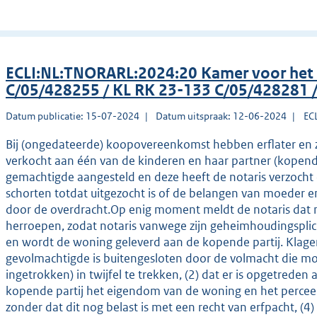
ECLI:NL:TNORARL:2024:20 Kamer voor het
C/05/428255 / KL RK 23-133 C/05/428281 
Datum publicatie: 15-07-2024
Datum uitspraak: 12-06-2024
EC
Bij (ongedateerde) koopovereenkomst hebben erflater en z
verkocht aan één van de kinderen en haar partner (kopend
gemachtigde aangesteld en deze heeft de notaris verzocht
schorten totdat uitgezocht is of de belangen van moeder
door de overdracht.Op enig moment meldt de notaris dat
herroepen, zodat notaris vanwege zijn geheimhoudingsplic
en wordt de woning geleverd aan de kopende partij. Klagers
gevolmachtigde is buitengesloten door de volmacht die mo
ingetrokken) in twijfel te trekken, (2) dat er is opgetreden 
kopende partij het eigendom van de woning en het perceel 
zonder dat dit nog belast is met een recht van erfpacht, (4