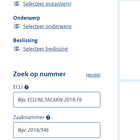
Selecteer instantie(s)
i
n
j
Onderwerp
d
Selecteer onderwerp
e
r
Beslissing
f
Selecteer beslissing
i
l
t
Zoek op nummer
Herstel
a
e
l
ECLI
Op
r
l
ECLI
:
e
zoeken
f
N
i
o
Zaaknummer
Op
l
t
zaaknummer
t
a
zoeken
e
r