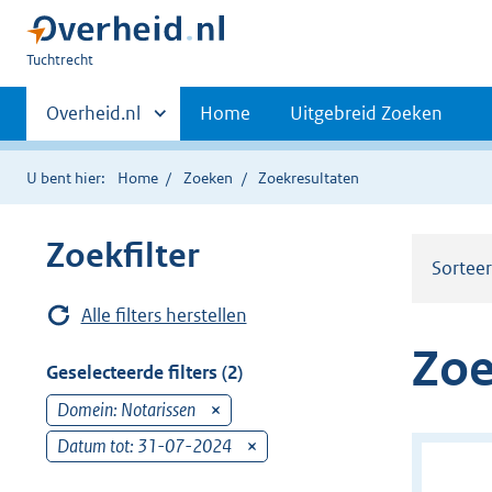
U
Tuchtrecht
bent
Primaire
hier:
Andere
Overheid.nl
Home
Uitgebreid Zoeken
sites
navigatie
binnen
U bent hier:
Home
Zoeken
Zoekresultaten
Zoekfilter
Sortee
Alle filters herstellen
Zoe
Geselecteerde filters (2)
Domein: Notarissen
v
e
Datum tot: 31-07-2024
v
r
e